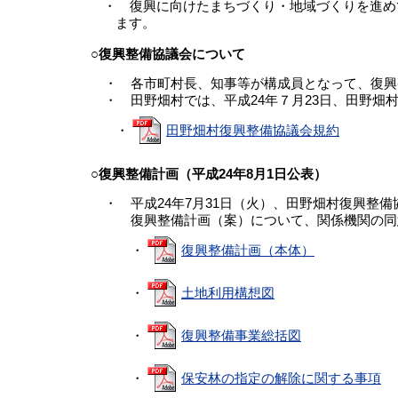
・ 復興に向けたまちづくり・地域づくりを進め
ます。
○復興整備協議会について
・ 各市町村長、知事等が構成員となって、復興
・ 田野畑村では、平成
24年７月23日、田野
・
田野畑村復興整備協議会規約
○復興整備計画（平成24年8月1日公表）
・ 平成24年7月31日（火）、田野畑村復興整
復興整備計画（案）について、関係機関の同意
・
復興整備計画（本体）
・
土地利用構想図
・
復興整備事業総括図
・
保安林の指定の解除に関する事項