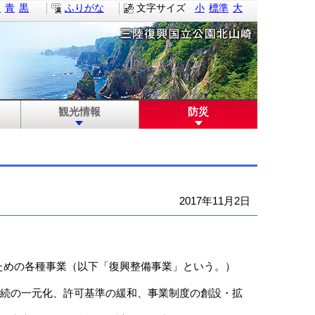
白
青
黒
ふりがな
文字サイズ
小
標準
大
観光情報
防災
2017年11月2日
めの各種事業（以下「復興整備事業」という。）
続の一元化、許可基準の緩和、事業制度の創設・拡