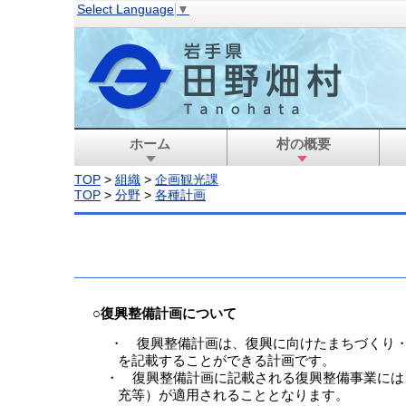
Select Language
▼
ホーム
村の概要
TOP
>
組織
>
企画観光課
TOP
>
分野
>
各種計画
○復興整備計画について
・ 復興整備計画は、復興に向けたまちづくり・
を記載することができる計画です。
・ 復興整備計画に記載される復興整備事業には
充等）が適用されることとなります。