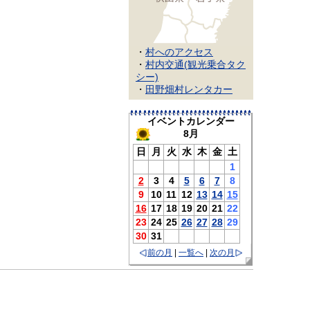
・
村へのアクセス
・
村内交通(観光乗合タク
シー)
・
田野畑村レンタカー
イベントカレンダー
8月
日
月
火
水
木
金
土
1
2
3
4
5
6
7
8
9
10
11
12
13
14
15
16
17
18
19
20
21
22
23
24
25
26
27
28
29
30
31
前の月
|
一覧へ
|
次の月