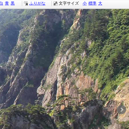
白
青
黒
ふりがな
文字サイズ
小
標準
大