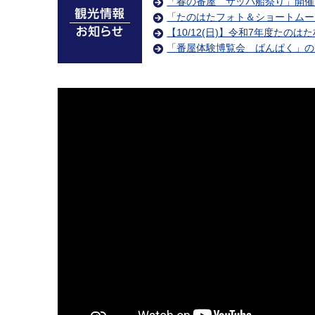
「春の番屋 サッパ船祭り」開催
「たのはたフォト＆ショートムー
【10/12(日)】令和7年度たの
「番屋体験博覧会 ばんぱく」の