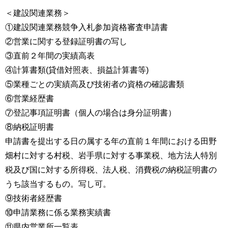
＜建設関連業務＞
①建設関連業務競争入札参加資格審査申請書
②営業に関する登録証明書の写し
③直前２年間の実績高表
④計算書類(貸借対照表、損益計算書等)
⑤業種ごとの実績高及び技術者の資格の確認書類
⑥営業経歴書
⑦登記事項証明書（個人の場合は身分証明書）
⑧納税証明書
申請書を提出する日の属する年の直前１年間における田野
畑村に対する村税、岩手県に対する事業税、地方法人特別
税及び国に対する所得税、法人税、消費税の納税証明書の
うち該当するもの。写し可。
⑨技術者経歴書
⑩申請業務に係る業務実績書
⑪県内営業所一覧表