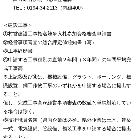
TEL：0194-34-2113（内線400）
＜建設工事＞
①村営建設工事指名競争入札参加資格審査申請書
②経営事項審査の総合評定値通知書（写）
③工事経歴書
④申請する工事種別の直前２年間（３年間）の年間平均完
成工事高
※上記③及び④は、機械設備、グラウト、ボーリング、標
識設置、鋼工作物工事のいずれかを申請する場合に提出す
ること。
但し、完成工事高が経営事項審査の数値と単純対応してい
る場合は除く。
⑤技術職員名簿（県内企業は必須。県外企業は土木、建築
一式、電気設備、管設備、舗装工事を申請する場合に提出
すること）