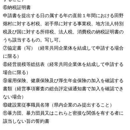
⑥納税証明書
申請書を提出する日の属する年の直前１年間における田野
畑村に対する村税、岩手県に対する事業税、地方法人特別
税及び国に対する所得税、法人税、消費税の納税証明書の
うち該当するもの。写し可。
⑦協定書（写）（経常共同企業体を結成して申請する場合
に限る）
⑧経営規模等総括表（経常共同企業体を結成して申請する
場合に限る）
⑨雇用保険、健康保険及び厚生年金保険の加入を確認する
書類（経営事項審査の総合評定値通知書で加入を確認でき
ない場合）
⑩建設業従事職員名簿（県内企業のみ提出すること）
⑪暴力団、暴力団員又はこれらと密接な関係を有する者に
該当しない旨の誓約書