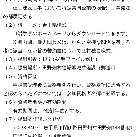
但し建設工事において特定共同企業の場合は工事発注
の都度定める
（２）様 式：岩手県様式
（岩手県のホームページからダウンロードできます）
※暴力団、暴力団員又はこれらと密接な関係を有する
者に該当しない旨の誓約書については村独自様式。
（３）提出部数：1部（A4判ファイル綴じ）
（４）提出場所：田野畑村役場地域整備課（郵送可）
（５）資格審査
申請書受理後に資格審査を行い、資格基準に適合する
と認められた者については、参加資格者名簿に登載する。
（６）資格者名簿の有効期間
有効期間は、2会計年度とする。
（７）提出及び問い合せ先
〒028-8407 岩手県下閉伊郡田野畑村田野畑143番地1
田野畑村役場 地域整備課