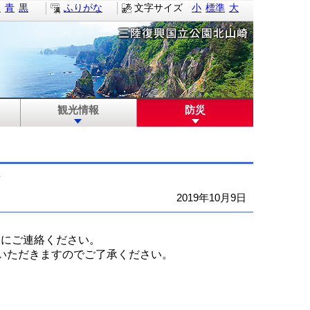
白
青
黒
ふりがな
文字サイズ
小
標準
大
観光情報
防災
て
2019年10月9日
局にご連絡ください。
いただきますのでご了承ください。