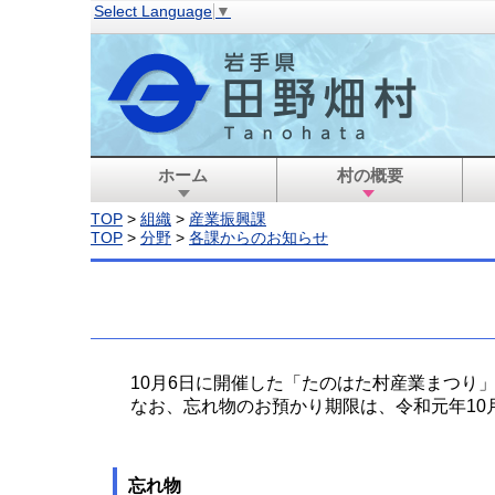
Select Language
▼
ホーム
村の概要
TOP
>
組織
>
産業振興課
TOP
>
分野
>
各課からのお知らせ
10月6日に開催した「たのはた村産業まつり
なお、忘れ物のお預かり期限は、令和元年10
忘れ物