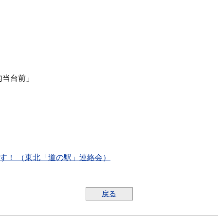
勾当台前」
す！ （東北「道の駅」連絡会）
戻る