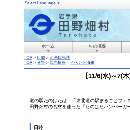
Select Language
▼
ホーム
村の概要
TOP
>
組織
>
企画観光課
TOP
>
分野
>
観光情報
，
イベント情報
【11/6(水)
道の駅たのはたは、「東北道の駅まるごとフェ
田野畑村の食材を使った「たのはたハンバーガ
日時