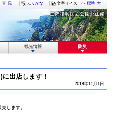
白
青
黒
ふりがな
文字サイズ
小
標準
大
観光情報
防災
台)に出店します！
2019年11月1日
販売します。