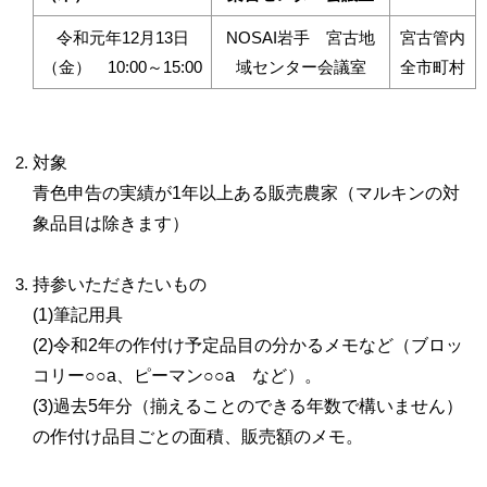
令和元年12月13日
NOSAI岩手 宮古地
宮古管内
（金） 10:00～15:00
域センター会議室
全市町村
対象
青色申告の実績が1年以上ある販売農家（マルキンの対
象品目は除きます）
持参いただきたいもの
(1)筆記用具
(2)令和2年の作付け予定品目の分かるメモなど（ブロッ
コリー○○a、ピーマン○○a など）。
(3)過去5年分（揃えることのできる年数で構いません）
の作付け品目ごとの面積、販売額のメモ。