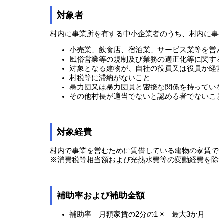
対象者
村内に事業所を有する中小企業者のうち、村内に事
小売業、飲食店、宿泊業、サービス業等を営
風俗営業等の規制及び業務の適正化等に関する
対象となる建物が、自社の役員又は役員が経
村税等に滞納がないこと
暴力団又は暴力団員と密接な関係を持ってい
その他村長が適当でないと認める者でないこ
対象経費
村内で事業を営むために賃借している建物の家賃で
※消費税等相当額および光熱水費等の変動経費を除
補助率および補助金額
補助率 月額家賃の2分の1 × 最大3か月