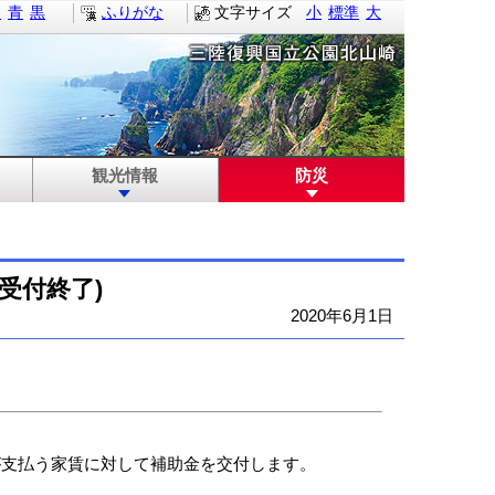
白
青
黒
ふりがな
文字サイズ
小
標準
大
観光情報
防災
受付終了)
2020年6月1日
支払う家賃に対して補助金を交付します。