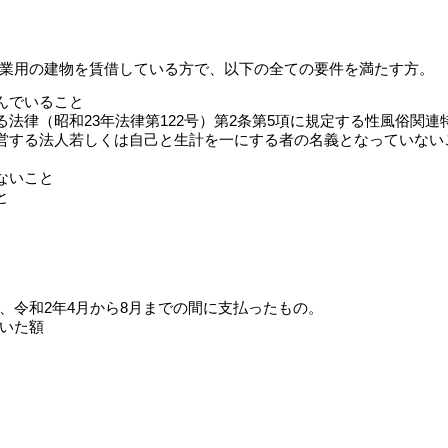
業用の建物を賃借している方で、以下の全ての要件を満たす方。
んでいること
法律（昭和23年法律第122号）第2条第5項に規定する性風俗関
営する法人若しくは自己と生計を一にする者の名義となっていない
ないこと
と
、令和2年4月から8月までの間に支払ったもの。
いた額