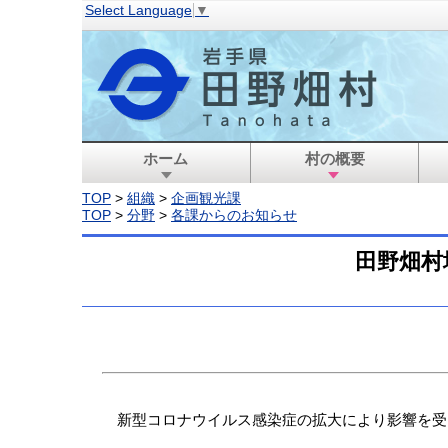
Select Language
▼
ホーム
村の概要
TOP
>
組織
>
企画観光課
TOP
>
分野
>
各課からのお知らせ
田野畑村
新型コロナウイルス感染症の拡大により影響を受