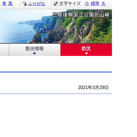
白
青
黒
ふりがな
文字サイズ
小
標準
大
観光情報
防災
2021年3月29日