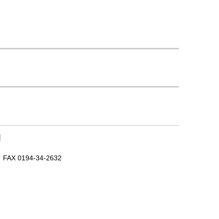
｜
X 0194-34-2632