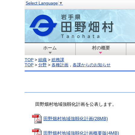
Select Language
▼
ホーム
村の概要
TOP
>
組織
>
総務課
TOP
>
分野
>
各種計画
，
各課からのお知らせ
田野畑村地域強靱化計画を公表します。
田野畑村地域強靱化計画(28MB)
田野畑村地域強靱化計画概要版(4MB)