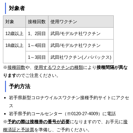
対象者
対象
接種回数
使用ワクチン
12歳以上
1、2回目
武田/モデルナ社ワクチン
18歳以上
1～4回目
武田/モデルナ社ワクチン
1～3回目
武田社ワクチン(ノババックス)
※
接種回数
や、
使用するワクチンの種類
により
接種間隔が異な
ります
のでご注意ください。
予約方法
岩手県新型コロナウイルスワクチン接種予約サイトにアクセ
ス
岩手県予約コールセンター（☏0120-27-4009）に電話
※
予約の際は接種券の番号が必要
になりますので、お手元に
接
種済証と予診票
を準備し、ご予約ください。