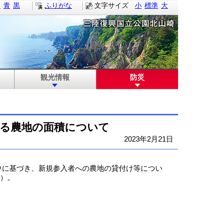
白
青
黒
ふりがな
文字サイズ
小
標準
大
観光情報
防災
する農地の面積について
2023年2月21日
ウに基づき、新規参入者への農地の貸付け等につい
た）。