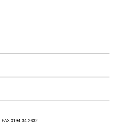
｜
X 0194-34-2632