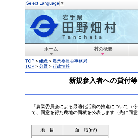
Select Language
▼
ホーム
村の概要
TOP
>
組織
>
農業委員会事務局
TOP
>
分野
>
行政情報
新規参入者への貸付等
「農業委員会による最適化活動の推進について（令
て、同意を得た農地の面積を公表します（先に同意を
地 目
面 積(m²)