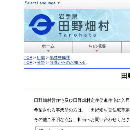
Select Language
▼
ホーム
村の概要
TOP
>
組織
>
地域整備課
TOP
>
分野
>
各課からのお知らせ
田
田野畑村営住宅及び田野畑村定住促進住宅に入居
希望される事業所の方は、「田野畑村営住宅等家
その他ご不明な点は、担当へお問い合わせくださ