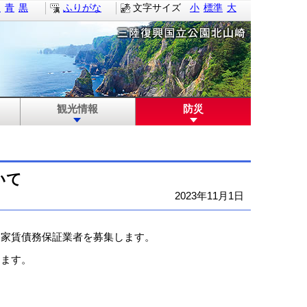
白
青
黒
ふりがな
文字サイズ
小
標準
大
観光情報
防災
いて
2023年11月1日
家賃債務保証業者を募集します。
します。