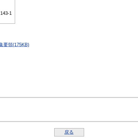
畑
143-1
領(175KB)
戻る