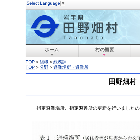
Select Language
▼
ホーム
村の概要
TOP
>
組織
>
総務課
TOP
>
分野
>
避難場所・避難所
田野畑村 
指定避難場所、指定避難所の更新を行いましたの