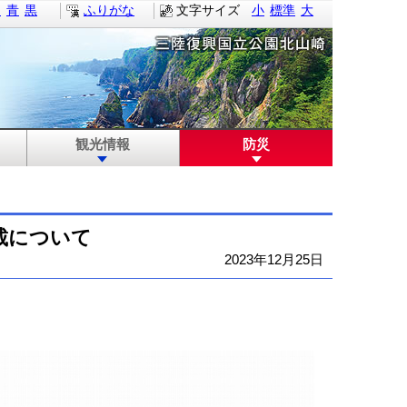
白
青
黒
ふりがな
文字サイズ
小
標準
大
観光情報
防災
掲載について
2023年12月25日