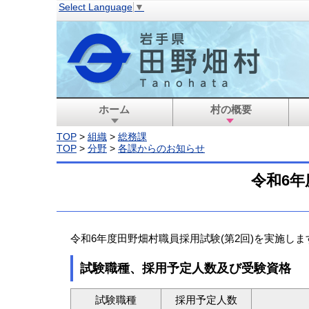
Select Language
▼
ホーム
村の概要
TOP
>
組織
>
総務課
TOP
>
分野
>
各課からのお知らせ
令和6年
令和6年度田野畑村職員採用試験(第2回)を実施し
試験職種、採用予定人数及び受験資格
試験職種
採用予定人数