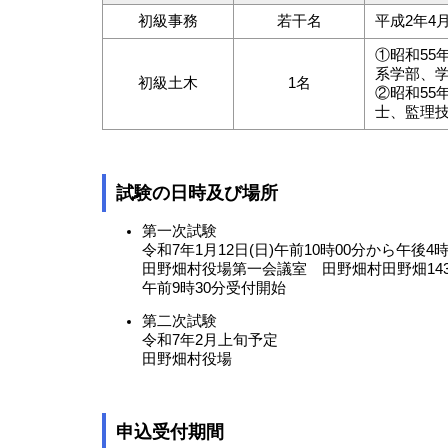
初級事務
若干名
平成2年4
①昭和55
系学部、学
初級土木
1名
②昭和55
士、監理
試験の日時及び場所
第一次試験
令和7年1月12日(日)午前10時00分から午後4時
田野畑村役場第一会議室 田野畑村田野畑143
午前9時30分受付開始
第二次試験
令和7年2月上旬予定
田野畑村役場
申込受付期間