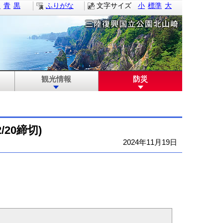
白
青
黒
ふりがな
文字サイズ
小
標準
大
観光情報
防災
20締切)
2024年11月19日