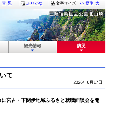
白
青
黒
ふりがな
文字サイズ
小
標準
大
観光情報
防災
いて
2026年6月17日
に宮古・下閉伊地域ふるさと就職面談会を開