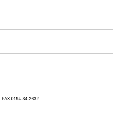
｜
X 0194-34-2632