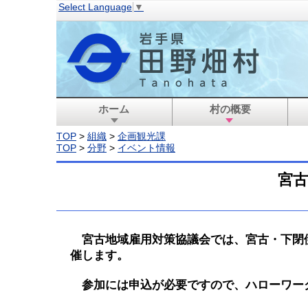
Select Language
▼
ホーム
村の概要
TOP
>
組織
>
企画観光課
TOP
>
分野
>
イベント情報
宮
宮古地域雇用対策協議会では、宮古・下閉伊
催します。
参加には申込が必要ですので、ハローワー