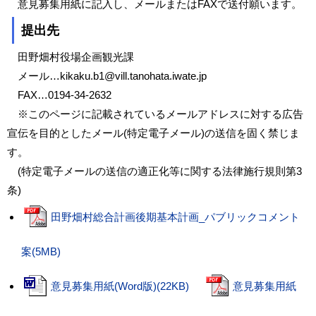
意見募集用紙に記入し、メールまたはFAXで送付願います。
提出先
田野畑村役場企画観光課
メール…kikaku.b1@vill.tanohata.iwate.jp
FAX…0194-34-2632
※このページに記載されているメールアドレスに対する広告
宣伝を目的としたメール(特定電子メール)の送信を固く禁じま
す。
(特定電子メールの送信の適正化等に関する法律施行規則第3
条)
田野畑村総合計画後期基本計画_パブリックコメント
案(5MB)
意見募集用紙(Word版)(22KB)
意見募集用紙