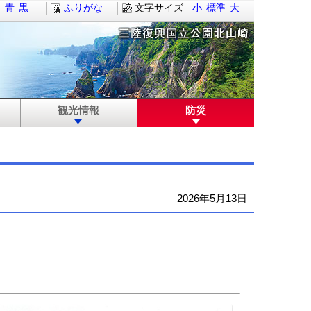
白
青
黒
ふりがな
文字サイズ
小
標準
大
観光情報
防災
2026年5月13日