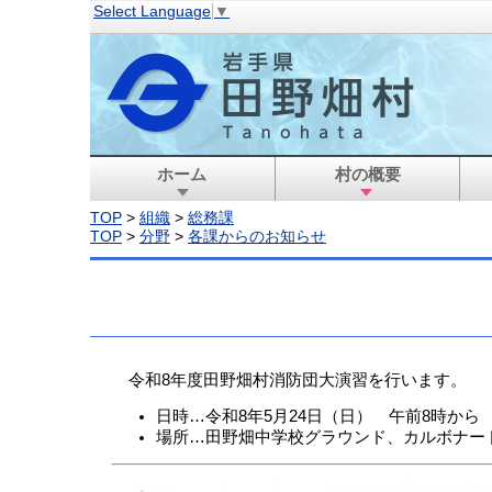
Select Language
▼
ホーム
村の概要
TOP
>
組織
>
総務課
TOP
>
分野
>
各課からのお知らせ
令和8年度田野畑村消防団大演習を行います。
日時…令和8年5月24日（日） 午前8時から
場所…田野畑中学校グラウンド、カルボナー