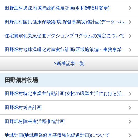
田野畑村過疎地域持続的発展計画(令和6年5月変更)
田野畑村国民健康保険第3期保健事業実施計画(データヘルス計画) 第4期特定健康診査等実施計画
住宅耐震化緊急促進アクションプログラムの策定について
田野畑村地球温暖化対策実行計画(区域施策編・事務事業編)を策定しました
>新着記事一覧
田野畑村役場
田野畑村特定事業主行動計画(女性の職業生活における活躍の推進に関する法律)
田野畑村総合計画
田野畑村障害者活躍推進計画
地域計画(地域農業経営基盤強化促進計画)について