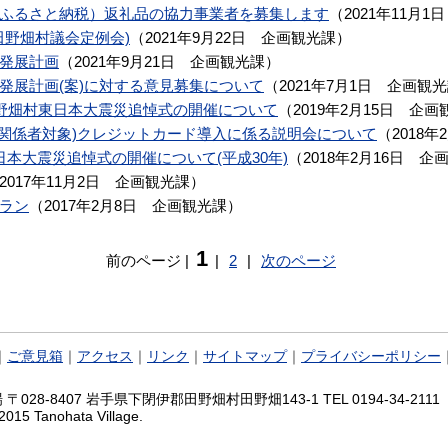
ふるさと納税）返礼品の協力事業者を募集します
（
2021年11月1日
田野畑村議会定例会)
（
2021年9月22日
企画観光課
）
発展計画
（
2021年9月21日
企画観光課
）
発展計画(案)に対する意見募集について
（
2021年7月1日
企画観光
1年田野畑村東日本大震災追悼式の開催について
（
2019年2月15日
企画
・観光関係者対象)クレジットカード導入に係る説明会について
（
2018年
東日本大震災追悼式の開催について(平成30年)
（
2018年2月16日
企
2017年11月2日
企画観光課
）
ラン
（
2017年2月8日
企画観光課
）
1
前のページ
|
|
2
|
次のページ
｜
ご意見箱
｜
アクセス
｜
リンク
｜
サイトマップ
｜
プライバシーポリシー
028-8407 岩手県下閉伊郡田野畑村田野畑143-1 TEL 0194-34-2111 FA
2015 Tanohata Village.