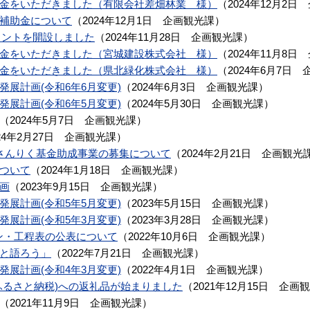
金をいただきました（有限会社差畑林業 様）
（
2024年12月2日
補助金について
（
2024年12月1日
企画観光課
）
ウントを開設しました
（
2024年11月28日
企画観光課
）
金をいただきました（宮城建設株式会社 様）
（
2024年11月8日
金をいただきました（県北緑化株式会社 様）
（
2024年6月7日
展計画(令和6年6月変更)
（
2024年6月3日
企画観光課
）
展計画(令和6年5月変更)
（
2024年5月30日
企画観光課
）
（
2024年5月7日
企画観光課
）
24年2月27日
企画観光課
）
さんりく基金助成事業の募集について
（
2024年2月21日
企画観光
ついて
（
2024年1月18日
企画観光課
）
画
（
2023年9月15日
企画観光課
）
展計画(令和5年5月変更)
（
2023年5月15日
企画観光課
）
展計画(令和5年3月変更)
（
2023年3月28日
企画観光課
）
ン・工程表の公表について
（
2022年10月6日
企画観光課
）
と語ろう」
（
2022年7月21日
企画観光課
）
展計画(令和4年3月変更)
（
2022年4月1日
企画観光課
）
ふるさと納税)への返礼品が始まりました
（
2021年12月15日
企画観
（
2021年11月9日
企画観光課
）