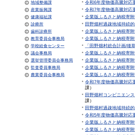
令和6年度物価高騰対応
地域整備課
令和7年度物価高騰対応
産業振興課
企業版ふるさと納税寄附
健康福祉課
田野畑村過疎地域持続的
診療所
企業版ふるさと納税寄附
歯科診療所
企業版ふるさと納税寄附
教育委員会事務局
「田野畑村総合計画/後
学校給食センター
企業版ふるさと納税寄附
議会事務局
企業版ふるさと納税寄附
選挙管理委員会事務局
企業版ふるさと納税寄附
監査委員事務局
企業版ふるさと納税寄附
農業委員会事務局
令和7年度物価高騰対応
課
）
田野畑村コンビニエンス
課
）
田野畑村過疎地域持続的発
令和5年度物価高騰対応
企業版ふるさと納税寄附
企業版ふるさと納税寄附