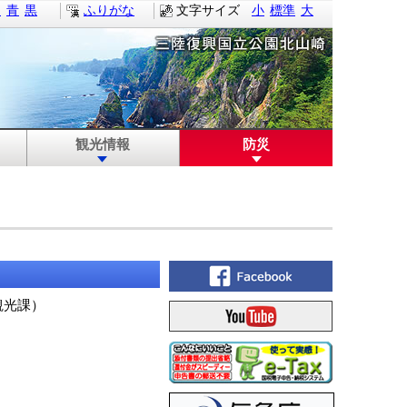
白
青
黒
ふりがな
文字サイズ
小
標準
大
観光情報
防災
観光課
）