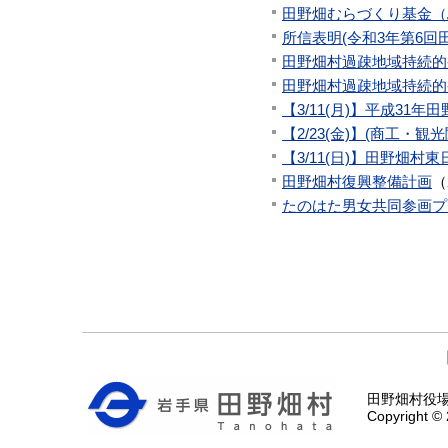
田野畑むらづくり基金（
所信表明(令和3年第6回
田野畑村過疎地域持続的
田野畑村過疎地域持続的
【3/11(月)】平成3
【2/23(金)】(商工
【3/11(日)】田野畑村
田野畑村復興整備計画
（
たのはた男女共同参画プ
田野畑村役場 〒
Copyright © 