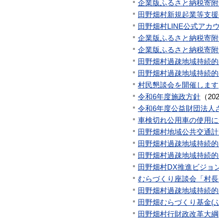
企業版ふるさと納税寄附
田野畑村新規起業等支援
田野畑村LINE公式アカ
企業版ふるさと納税寄附
企業版ふるさと納税寄附
田野畑村過疎地域持続的発
田野畑村過疎地域持続的発
村民懇談会を開催します
令和6年度施政方針
（
20
令和6年度公益財団法人
車検切れ公用車の使用に
田野畑村地域公共交通計
田野畑村過疎地域持続的発
田野畑村過疎地域持続的発
田野畑村DX推進ビジョ
むらづくり座談会「村長
田野畑村過疎地域持続的発
田野畑むらづくり基金(
田野畑村行財政改革大綱