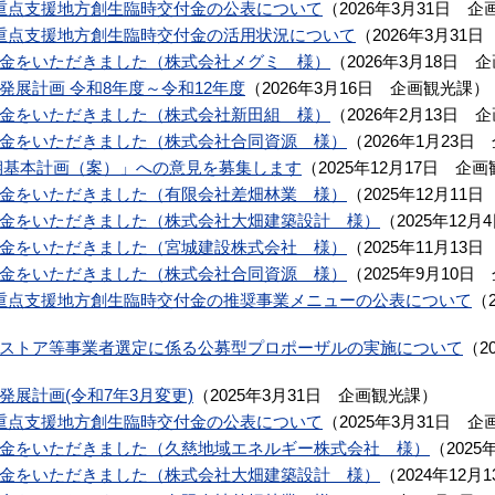
重点支援地方創生臨時交付金の公表について
（
2026年3月31日
企
重点支援地方創生臨時交付金の活用状況について
（
2026年3月31日
金をいただきました（株式会社メグミ 様）
（
2026年3月18日
企
発展計画 令和8年度～令和12年度
（
2026年3月16日
企画観光課
）
金をいただきました（株式会社新田組 様）
（
2026年2月13日
企
金をいただきました（株式会社合同資源 様）
（
2026年1月23日
期基本計画（案）」への意見を募集します
（
2025年12月17日
企画
金をいただきました（有限会社差畑林業 様）
（
2025年12月11日
金をいただきました（株式会社大畑建築設計 様）
（
2025年12月
金をいただきました（宮城建設株式会社 様）
（
2025年11月13日
金をいただきました（株式会社合同資源 様）
（
2025年9月10日
重点支援地方創生臨時交付金の推奨事業メニューの公表について
（
ストア等事業者選定に係る公募型プロポーザルの実施について
（
2
展計画(令和7年3月変更)
（
2025年3月31日
企画観光課
）
重点支援地方創生臨時交付金の公表について
（
2025年3月31日
企
金をいただきました（久慈地域エネルギー株式会社 様）
（
2025
金をいただきました（株式会社大畑建築設計 様）
（
2024年12月