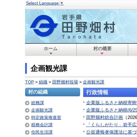
Select Language
▼
ホーム
村の概要
企画観光課
TOP
>
組織
>
田野畑村役場
>
企画観光課
村の組織
行政情報
企業版ふるさと納税寄附
総務課
企業版ふるさと納税(6/2
企画観光課
田野畑村総合計画
（
202
特定政策推進室
「くらしがたり」岩手広
税務会計課
公益通報者保護法に基づ
住民生活課