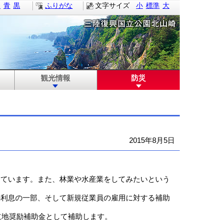
白
青
黒
ふりがな
文字サイズ
小
標準
大
観光情報
防災
2015年8月5日
。
じています。また、林業や水産業をしてみたいという
の利息の一部、そして新規従業員の雇用に対する補助
立地奨励補助金として補助します。