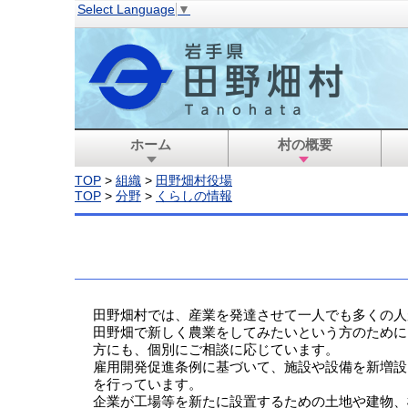
Select Language
▼
ホーム
村の概要
TOP
>
組織
>
田野畑村役場
TOP
>
分野
>
くらしの情報
田野畑村では、産業を発達させて一人でも多くの人
田野畑で新しく農業をしてみたいという方のために
方にも、個別にご相談に応じています。
雇用開発促進条例に基づいて、施設や設備を新増設
を行っています。
企業が工場等を新たに設置するための土地や建物、