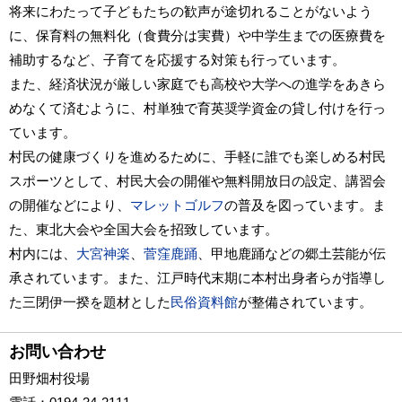
将来にわたって子どもたちの歓声が途切れることがないよう
に、保育料の無料化（食費分は実費）や中学生までの医療費を
補助するなど、子育てを応援する対策も行っています。
また、経済状況が厳しい家庭でも高校や大学への進学をあきら
めなくて済むように、村単独で育英奨学資金の貸し付けを行っ
ています。
村民の健康づくりを進めるために、手軽に誰でも楽しめる村民
スポーツとして、村民大会の開催や無料開放日の設定、講習会
の開催などにより、
マレットゴルフ
の普及を図っています。ま
た、東北大会や全国大会を招致しています。
村内には、
大宮神楽
、
菅窪鹿踊
、甲地鹿踊などの郷土芸能が伝
承されています。また、江戸時代末期に本村出身者らが指導し
た三閉伊一揆を題材とした
民俗資料館
が整備されています。
お問い合わせ
田野畑村役場