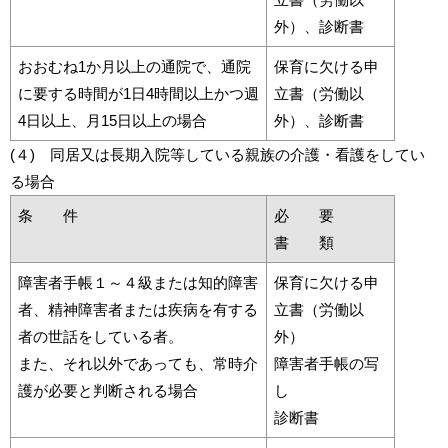
外）、診断書
おおむね1か月以上の通院で、通院
保育に欠ける申
に要する時間が1日4時間以上かつ週
立書（労働以
4日以上、月15日以上の場合
外）、診断書
(４) 同居又は長期入院等している親族の介護・看護をしてい
る場合
条 件
必 要
書 類
障害者手帳１～４級または知的障害
保育に欠ける申
者、精神障害者または疾病を有する
立書（労働以
者の世話をしている者。
外）
また、それ以外であっても、常時介
障害者手帳の写
護が必要と判断される場合
し
診断書