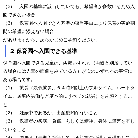
（2） 入園の基準に該当していても、希望者が多数いるため入
園できない場合
（3） 保育園へ入園できる基準の該当事由により保育の実施期
間の希望に添えない場合
がありますから、あらかじめご承知ください。
２ 保育園へ入園できる基準
保育園へ入園できる児童は、両親いずれも（両親と別居してい
る場合には児童の面倒をみている方）が次のいずれかの事情に
ある場合です。
（1） 就労（最低就労月６４時間以上のフルタイム、パートタ
イム、居宅内労働など基本的にすべての就労）を常態とするこ
と
（2） 妊娠中であるか、出産後間がないこと
（3） 保護者の疾病、負傷、もしくは精神、身体に障害を有し
ていること
（4） 同居又は長期入院等している親族の介護・看護をしてい