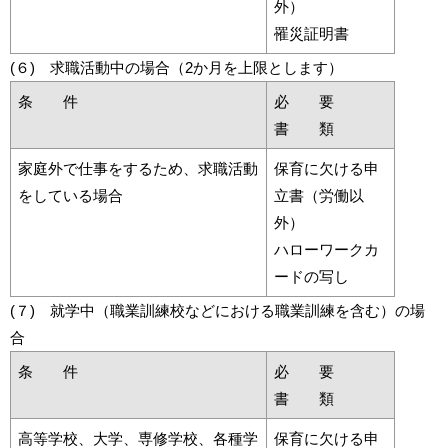
外）
罹災証明書
(６) 求職活動中の場合（2か月を上限とします）
条 件
必 要
書 類
家庭外で仕事をするため、求職活動
保育に欠ける申
をしている場合
立書（労働以
外）
ハローワークカ
ードの写し
(７) 就学中（職業訓練校などにおける職業訓練を含む）の場
合
条 件
必 要
書 類
高等学校、大学、専修学校、各種学
保育に欠ける申