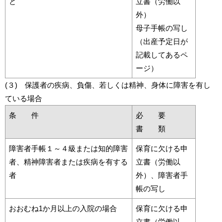
と
立書（労働以
外）
母子手帳の写し
（出産予定日が
記載してあるペ
ージ）
(３) 保護者の疾病、負傷、若しくは精神、身体に障害を有し
ている場合
条 件
必 要
書 類
障害者手帳１～４級または知的障害
保育に欠ける申
者、精神障害者または疾病を有する
立書（労働以
者
外）、障害者手
帳の写し
おおむね1か月以上の入院の場合
保育に欠ける申
立書（労働以