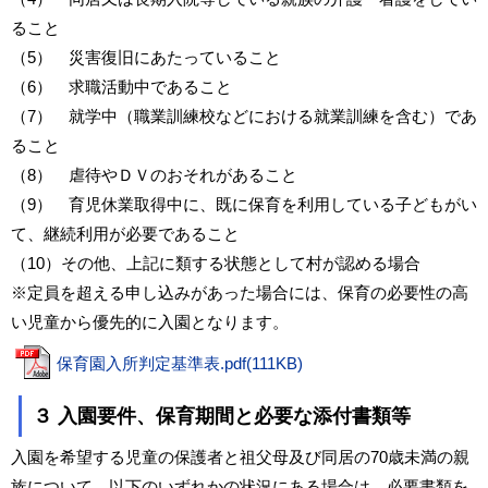
ること
（5） 災害復旧にあたっていること
（6） 求職活動中であること
（7） 就学中（職業訓練校などにおける就業訓練を含む）であ
ること
（8） 虐待やＤＶのおそれがあること
（9） 育児休業取得中に、既に保育を利用している子どもがい
て、継続利用が必要であること
（10）その他、上記に類する状態として村が認める場合
※定員を超える申し込みがあった場合には、保育の必要性の高
い児童から優先的に入園となります。
保育園入所判定基準表.pdf(111KB)
３ 入園要件、保育期間と必要な添付書類等
入園を希望する児童の保護者と祖父母及び同居の70歳未満の親
族について、以下のいずれかの状況にある場合は、必要書類を