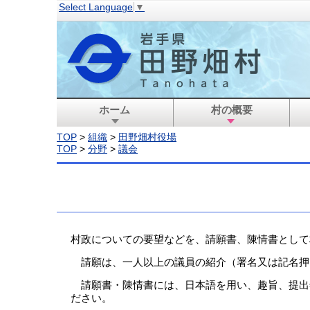
Select Language
▼
ホーム
村の概要
TOP
>
組織
>
田野畑村役場
TOP
>
分野
>
議会
村政についての要望などを、請願書、陳情書として
請願は、一人以上の議員の紹介（署名又は記名押
請願書・陳情書には、日本語を用い、趣旨、提出
ださい。