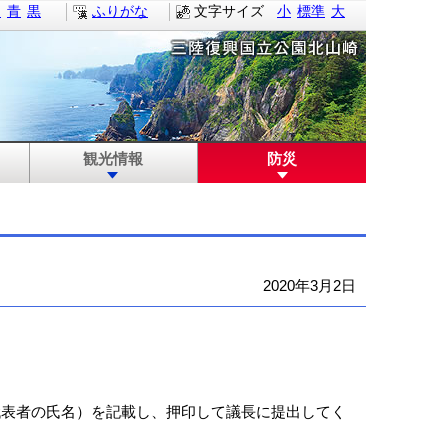
白
青
黒
ふりがな
文字サイズ
小
標準
大
観光情報
防災
2020年3月2日
表者の氏名）を記載し、押印して議長に提出してく