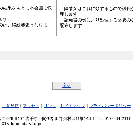
の結果をもとに本会議で採
陳情又はこれに類するもので議長が
理します。
ます。
請願書の例により処理する必要のな
のは、継続審査となりま
配布します。
戻る
｜
ご意見箱
｜
アクセス
｜
リンク
｜
サイトマップ
｜
プライバシーポリシー
028-8407 岩手県下閉伊郡田野畑村田野畑143-1 TEL 0194-34-2111 FA
2015 Tanohata Village.