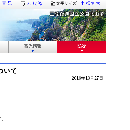
白
青
黒
ふりがな
文字サイズ
小
標準
大
観光情報
防災
ついて
2016年10月27日
す。