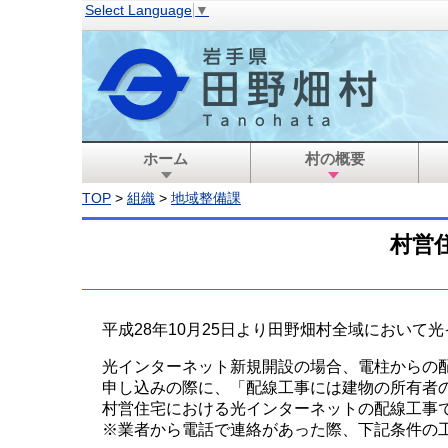
Select Language
▼
ホーム
村の概要
TOP
>
組織
>
地域整備課
村営
平成28年10月25日より田野畑村全域におい
光インターネット新規開設の場合、電柱からの
申し込みの際に、「配線工事には建物の所有者
村営住宅における光インターネットの配線工事
※業者から電話で連絡があった際、下記条件の