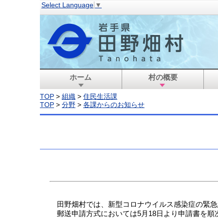
Select Language
▼
ホーム
村の概要
TOP
>
組織
>
住民生活課
TOP
>
分野
>
各課からのお知らせ
田野畑村では、新型コロナウイルス感染症の緊急
郵送申請方式においては5月18日より申請書を順