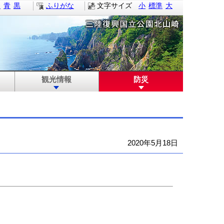
白
青
黒
ふりがな
文字サイズ
小
標準
大
観光情報
防災
2020年5月18日