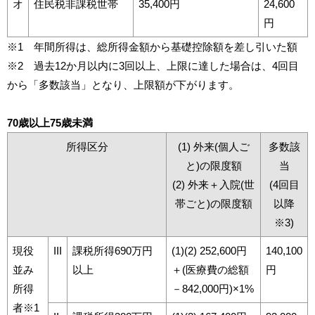
オ
住民税非課税世帯
35,400円
24,600
円
※1 年間所得は、総所得金額から基礎控除額を差し引いた額
※2 過去12か月以内に3回以上、上限に達した場合は、4回目
から「多数該当」となり、上限額が下がります。
70歳以上75歳未満
所得区分
(1) 外来(個人ご
多数該
と)の限度額
当
(2) 外来＋入院(世
(4回目
帯ごと)の限度額
以降
※3)
現役
III
課税所得690万円
(1)(2) 252,600円
140,100
並み
以上
＋(医療費の総額
円
所得
－842,000円)×1%
者※1