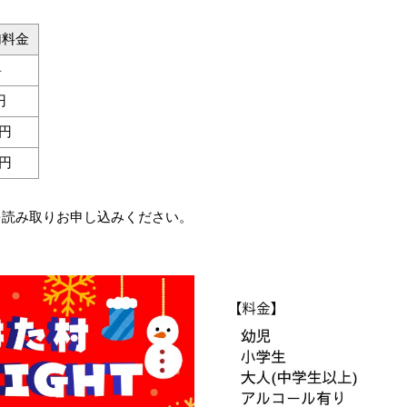
加料金
料
円
0円
0円
を読み取りお申し込みください。