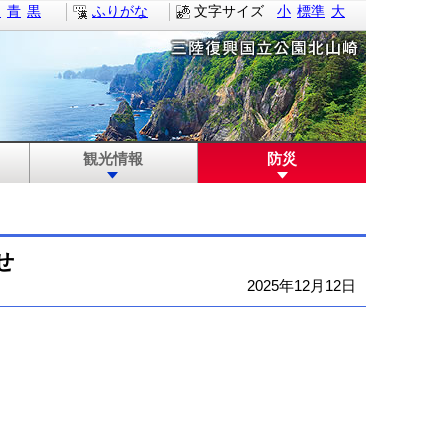
白
青
黒
ふりがな
文字サイズ
小
標準
大
観光情報
防災
せ
2025年12月12日