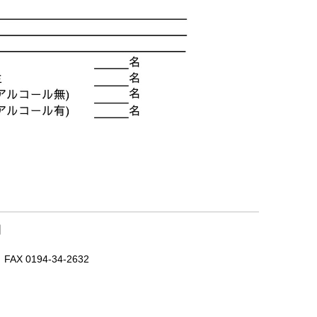
｜
X 0194-34-2632