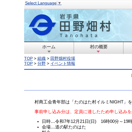
Select Language
▼
ホーム
村の概要
TOP
>
組織
>
田野畑村役場
TOP
>
分野
>
イベント情報
村商工会青年部は「たのはた村イルミNIGHT」
事前申し込み分は、定員に達したため申し込みを
日時…令和7年12月21日(日) 16時00分～19時
会場…道の駅たのはた