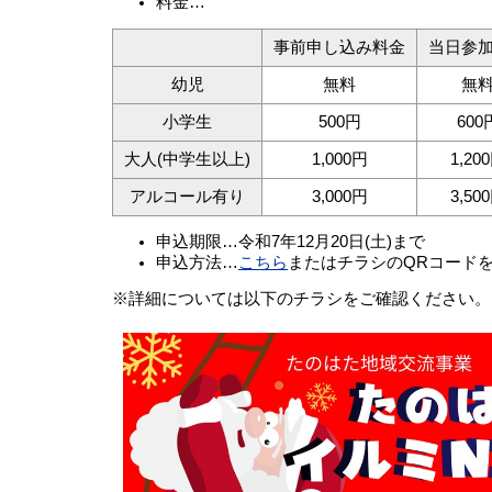
料金…
事前申し込み料金
当日参
幼児
無料
無
小学生
500円
600
大人(中学生以上)
1,000円
1,20
アルコール有り
3,000円
3,50
申込期限…令和7年12月20日(土)まで
申込方法…
こちら
またはチラシのQRコード
※詳細については以下のチラシをご確認ください。