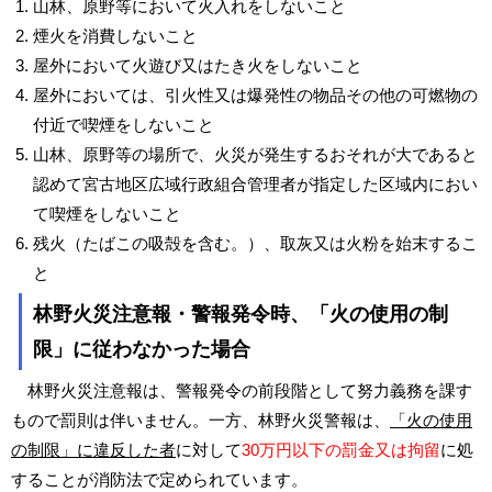
山林、原野等において火入れをしないこと
煙火を消費しないこと
屋外において火遊び又はたき火をしないこと
屋外においては、引火性又は爆発性の物品その他の可燃物の
付近で喫煙をしないこと
山林、原野等の場所で、火災が発生するおそれが大であると
認めて宮古地区広域行政組合管理者が指定した区域内におい
て喫煙をしないこと
残火（たばこの吸殻を含む。）、取灰又は火粉を始末するこ
と
林野火災注意報・警報発令時、「火の使用の制
限」に従わなかった場合
林野火災注意報は、警報発令の前段階として努力義務を課す
もので罰則は伴いません。一方、林野火災警報は、
「火の使用
の制限」に違反した者
に対して
30万円以下の罰金又は拘留
に処
することが消防法で定められています。