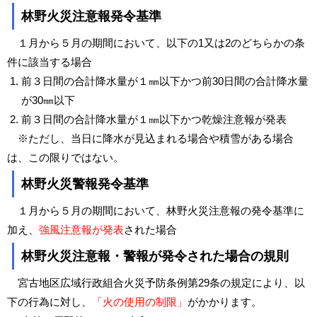
林野火災注意報発令基準
１月から５月の期間において、以下の1又は2のどちらかの条
件に該当する場合
前３日間の合計降水量が１㎜以下かつ前30日間の合計降水量
が30㎜以下
前３日間の合計降水量が１㎜以下かつ乾燥注意報が発表
※ただし、当日に降水が見込まれる場合や積雪がある場合
は、この限りではない。
林野火災警報発令基準
１月から５月の期間において、林野火災注意報の発令基準に
加え、
強風注意報が発表
された場合
林野火災注意報・警報が発令された場合の規則
宮古地区広域行政組合火災予防条例第29条の規定により、以
下の行為に対し、
「火の使用の制限」
がかかります。