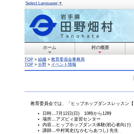
Select Language
▼
ホーム
村の概要
TOP
>
組織
>
教育委員会事務局
TOP
>
分野
>
イベント情報
教育委員会では、「ヒップホップダンスレッスン【
日時…7月12日(日) 10時から12時
場所…アズビィ楽習センター
内容…ヒップホップダンス体験(初心者向け)
講師…中村篤史(なかむらあつし) 先生