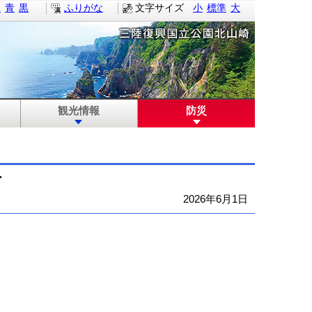
白
青
黒
ふりがな
文字サイズ
小
標準
大
観光情報
防災
て
2026年6月1日