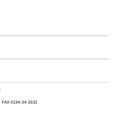
｜
X 0194-34-2632