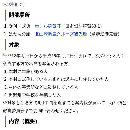
ら9時まで）
開催場所
受付・式典
ホテル羅賀荘
（田野畑村羅賀60-1）
はたちの船
北山崎断崖クルーズ観光船
（島越漁港発着）
対象
平成18年4月2日から平成19年4月1日生まれで、次のいずれかに
該当する方で出席を希望される方
本村に本籍がある人
本村に居住している人または過去に居住していた人
村内の事業所などに勤務している人
田野畑中学校を卒業した人
※対象となる方で6月中旬を過ぎても案内状が届いていない方は
教育委員会までお問い合わせください。
内容（概要）