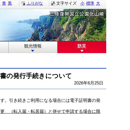
白
青
黒
ふりがな
文字サイズ
小
標準
大
観光情報
防災
明書の発行手続きについて
2026年6月25日
す。引き続きご利用になる場合には電子証明書の発
変更 （転入届・転居届）と併せて申請する場合に限