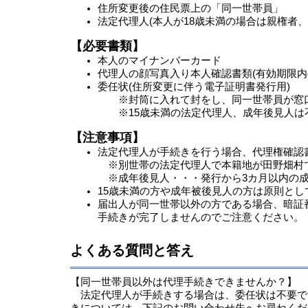
住所変更後の住民票上の「同一世帯員」
法定代理人(本人が18歳未満の場合は親権者
【必要書類】
本人のマイナンバーカード
代理人の顔写真入り本人確認書類(有効期限内
委任状(住所変更に伴う電子証明書発行用)
※封筒に入れて封をし、同一世帯員が窓口
※15歳未満の法定代理人、成年後見人は
【注意事項】
法定代理人が手続きを行う場合、代理権確認
※別世帯の法定代理人で本籍地が田野畑村
※成年後見人・・・発行から3カ月以内の成
15歳未満の方や成年被後見人の方は原則と
届出人が同一世帯以外の方である場合、暗証
手続きが完了しませんのでご注意ください。
よくある質問と答え
【同一世帯員以外は代理手続きできませんか？】
法定代理人が手続きする場合は、委任状は不要で