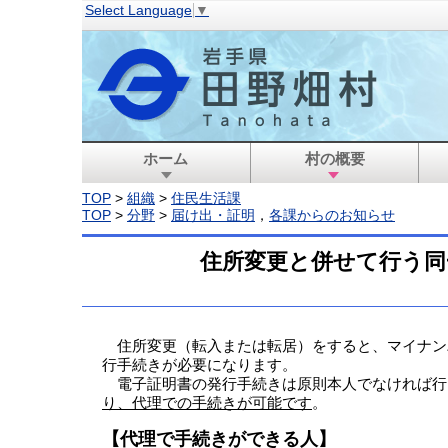
Select Language
▼
ホーム
村の概要
TOP
>
組織
>
住民生活課
TOP
>
分野
>
届け出・証明
，
各課からのお知らせ
住所変更と併せて行う同
住所変更（転入または転居）をすると、マイナン
行手続きが必要になります。
電子証明書の発行手続きは原則本人でなければ行
り、代理での手続きが可能です
。
【代理で手続きができる人】