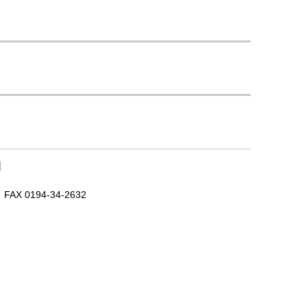
｜
X 0194-34-2632