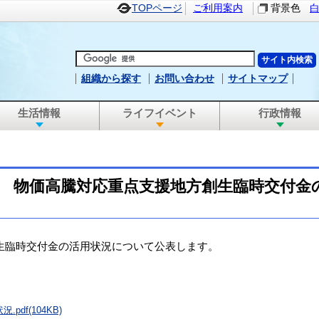
TOPページ
ご利用案内
背景色
組織から探す
お問い合わせ
サイトマップ
生活情報
ライフイベント
行政情報
算 物価高騰対応重点支援地方創生臨時交付金
生臨時交付金の活用状況について公表します。
df(104KB)