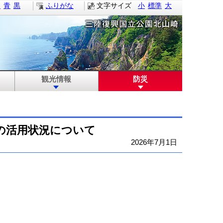
白
青
黒
ふりがな
文字サイズ
小
標準
大
観光情報
防災
の活用状況について
2026年7月1日