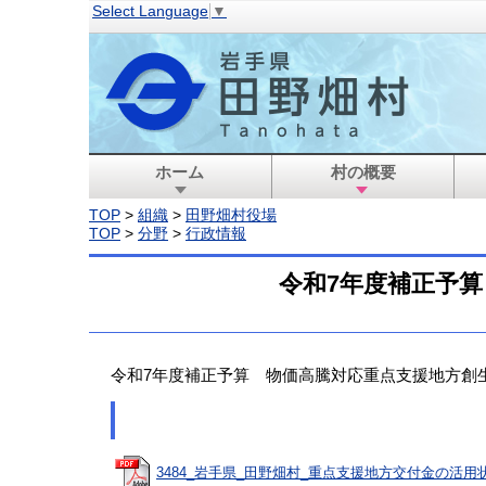
Select Language
▼
ホーム
村の概要
TOP
>
組織
>
田野畑村役場
TOP
>
分野
>
行政情報
令和7年度補正予
令和7年度補正予算 物価高騰対応重点支援地方創
3484_岩手県_田野畑村_重点支援地方交付金の活用状況.p