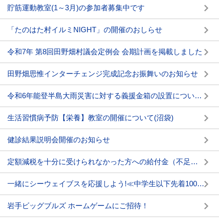
貯筋運動教室(1～3月)の参加者募集中です
「たのはた村イルミNIGHT」の開催のおしらせ
令和7年 第8回田野畑村議会定例会 会期計画を掲載しました
田野畑思惟インターチェンジ完成記念お振舞いのお知らせ
令和6年能登半島大雨災害に対する義援金箱の設置について(延長)
生活習慣病予防【栄養】教室の開催について(沼袋)
健診結果説明会開催のお知らせ
定額減税を十分に受けられなかった方への給付金（不足額給付）
一緒にシーウェイブスを応援しよう!≪中学生以下先着100名ご招待≫
岩手ビッグブルズ ホームゲームにご招待！