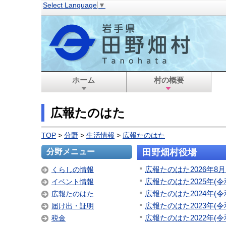
Select Language
▼
ホーム
村の概要
広報たのはた
TOP
>
分野
>
生活情報
>
広報たのはた
分野メニュー
田野畑村役場
広報たのはた2026年8
くらしの情報
広報たのはた2025年(令
イベント情報
広報たのはた2024年(令
広報たのはた
広報たのはた2023年(令
届け出・証明
広報たのはた2022年(令
税金