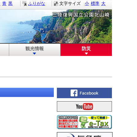
白
青
黒
ふりがな
文字サイズ
小
標準
大
観光情報
防災