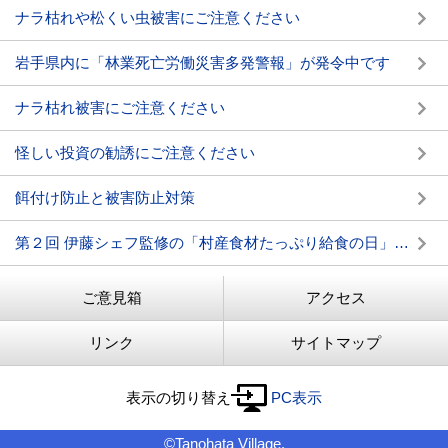
ナラ枯れや松くい虫被害にご注意ください
岩手県内に「林業死亡労働災害多発警報」が発令中です
ナラ枯れ被害にご注意ください
怪しい投資の勧誘にご注意ください
餌付け防止と被害防止対策
第２回 伊藤シェフ監修の「村産食材たっぷり給食の日」を開催しました。
ご意見箱
アクセス
リンク
サイトマップ
表示の切り替え
PC表示
©Tanohata Village.