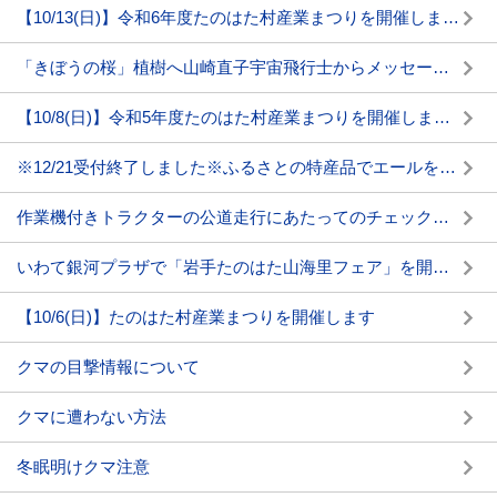
【10/13(日)】令和6年度たのはた村産業まつりを開催します(情報更新)
「きぼうの桜」植樹へ山崎直子宇宙飛行士からメッセージが届きました
【10/8(日)】令和5年度たのはた村産業まつりを開催します(情報更新)
※12/21受付終了しました※ふるさとの特産品でエールを送りませんか
作業機付きトラクターの公道走行にあたってのチェックポイントについて
いわて銀河プラザで「岩手たのはた山海里フェア」を開催します
【10/6(日)】たのはた村産業まつりを開催します
クマの目撃情報について
クマに遭わない方法
冬眠明けクマ注意