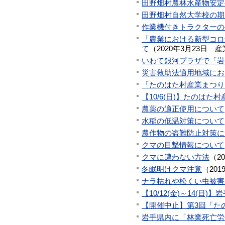
田野畑村農林水産物安定
田野畑村自然大学校の期
作業機付きトラクターの
「農業における新型コロ
て
（
2020年3月23日
産
いわて銀河プラザで「岩
災害救助法適用地域にお
「たのはた村産業まつり
【10/6(日)】たのは
農薬の適正使用について
水稲の低温対策について
農作物の盗難防止対策に
クマの目撃情報について
クマに遭わない方法
（
2
冬眠明けクマ注意
（
201
ナラ枯れや松くい虫被害
【10/12(金)～14(日
【開催中止】第3回「た
岩手県内に「林業死亡労