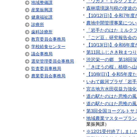
「ワカメ・ミルクフェア2
地域整備課
森林環境譲与税の使途の
産業振興課
【10/12(日)】令和
健康福祉課
農地中間管理事業につい
診療所
「岩手たのはた ミルクフ
歯科診療所
「ごど豆」研究報告会の
教育委員会事務局
【10/13(日)】令和6
学校給食センター
第11回ふじさき秋まつり
議会事務局
渋沢栄一の郷 第18回深
選挙管理委員会事務局
「きぼうの桜」植樹へ山
監査委員事務局
【10/8(日)】令和5
農業委員会事務局
いわて銀河プラザ「岩手
宮古地方水田収益力強化
道の駅たのはた思惟の風
道の駅たのはた思惟の風
第3回全国ヨーグルトサ
地域農業マスタープラン
業振興課
）
※12/21受付終了し