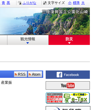
白
青
黒
ふりがな
文字サイズ
小
標準
大
観光情報
防災
RSS
Atom
産業振