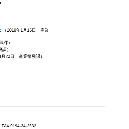
）
）
て
（
2018年1月15日
産業
興課
）
興課
）
4月20日
産業振興課
）
｜
X 0194-34-2632