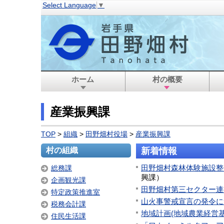
Select Language
▼
ホーム
村の概要
産業振興課
TOP
>
組織
>
田野畑村役場
>
産業振興課
村の組織
新着情報
田野畑村森林体験施設整
総務課
興課
）
企画観光課
田野畑村第三セクター連
特定政策推進室
山火事警戒宣言の発令に
税務会計課
地域計画(地域農業経営
住民生活課