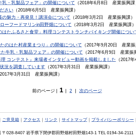
はた牛乳・乳製品フェア」の開催について
（
2018年6月8日
産業振興課
ださい
（
2018年6月5日
産業振興課
）
 海藻の魅力・再発見！講演会について
（
2018年3月2日
産業振興課
）
日)】スローフードマリンin田野畑について
（
2018年3月2日
産業振興課
回「たのはたふるさと食堂」料理コンテストランチバイキング開催につい
2回 たのはた村産業まつり」の開催について
（
2017年9月20日
産業振
のはた牛乳・乳製品フェア」の開催について
（
2017年6月9日
産業振
料理 コンテスト』来場者インタビュー動画を掲載しました
（
2017年
状況を調査しています
（
2017年3月31日
産業振興課
）
2017年3月31日
産業振興課
）
1
前のページ
|
|
2
|
次のページ
｜
ご意見箱
｜
アクセス
｜
リンク
｜
サイトマップ
｜
プライバシーポリシー
028-8407 岩手県下閉伊郡田野畑村田野畑143-1 TEL 0194-34-2111 FA