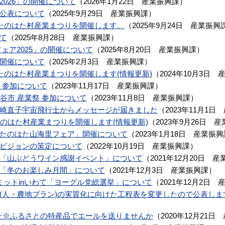
026」の開催について
（
2026年1月22日
産業振興課
）
公表について
（
2025年9月29日
産業振興課
）
7年度たのはた村産業まつりを開催します。
（
2025年9月24日
産業振興
て
（
2025年8月28日
産業振興課
）
ェア2025」の開催について
（
2025年8月20日
産業振興課
）
開催について
（
2025年2月3日
産業振興課
）
年度たのはた村産業まつりを開催します(情報更新)
（
2024年10月3日
 参加について
（
2023年11月17日
産業振興課
）
谷市 産業祭 参加について
（
2023年11月8日
産業振興課
）
崎直子宇宙飛行士からメッセージが届きました
（
2023年11月1日
年度たのはた村産業まつりを開催します(情報更新)
（
2023年9月26日
産
たのはた山海里フェア」開催について
（
2023年1月18日
産業振興
ビジョンの策定について
（
2022年10月19日
産業振興課
）
「山ぶどうワイン感謝イベント」について
（
2021年12月20日
産
「冬のお楽しみ月間」について
（
2021年12月3日
産業振興課
）
ミットinいわて「ヨーグル党総選挙」について
（
2021年12月2日
(人・農地プラン)の実質化に向けた工程表を変更したので公表しま
ました※ふるさとの特産品でエールを送りませんか
（
2020年12月21日