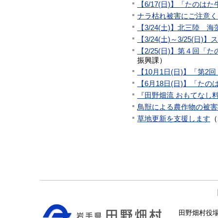
【6/17(日)】「たの
ナラ枯れ被害にご注意く
【3/24(土)】北三陸
【3/24(土)～3/25(
【2/25(日)】第４
振興課
）
【10月1日(日)】「第
【6月18日(日)】「た
『田野畑流 おもてなし
鳥獣による農作物の被害
草地更新を支援します
（
田野畑村役場 〒