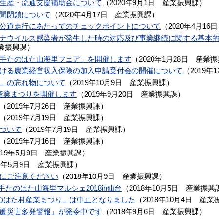
生産・流通支援補助金について
（
2020年9月1日
産業振興課
）
間閉鎖について
（
2020年4月17日
産業振興課
）
公道走行にあたってのチェックポイントについて
（
2020年4月16日
ナウイルス感染者が発生した時の対応及び事業継続に関する基本
業振興課
）
手たのはた山海里フェア」を開催します
（
2020年1月28日
産業振
ける農業経営収入保険の加入申請受付会の開催について
（
2019年
」の忘れ物について
（
2019年10月9日
産業振興課
）
た村産業まつりを開催します
（
2019年9月20日
産業振興課
）
（
2019年7月26日
産業振興課
）
（
2019年7月19日
産業振興課
）
ついて
（
2019年7月19日
産業振興課
）
（
2019年7月16日
産業振興課
）
019年5月9日
産業振興課
）
9年5月9日
産業振興課
）
にご注意ください
（
2018年10月9日
産業振興課
）
)】岩手たのはた山海里マルシェ2018in仙台
（
2018年10月5日
産業振興
のはた村産業まつり」は中止となりました
（
2018年10月4日
産業
働災害多発警報」が発令中です
（
2018年9月6日
産業振興課
）