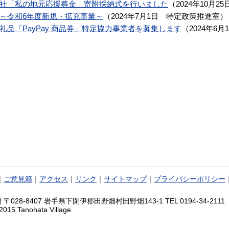
社「私の地元応援募金」寄附採納式を行いました
（
2024年10月25
～令和6年度新規・拡充事業～
（
2024年7月1日
特定政策推進室
）
品「PayPay 商品券」特定協力事業者を募集します
（
2024年6月
｜
ご意見箱
｜
アクセス
｜
リンク
｜
サイトマップ
｜
プライバシーポリシー
028-8407 岩手県下閉伊郡田野畑村田野畑143-1 TEL 0194-34-2111 FA
2015 Tanohata Village.