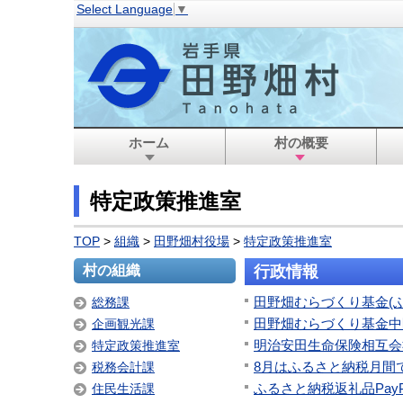
Select Language
▼
ホーム
村の概要
特定政策推進室
TOP
>
組織
>
田野畑村役場
>
特定政策推進室
村の組織
行政情報
田野畑むらづくり基金(
総務課
田野畑むらづくり基金中
企画観光課
明治安田生命保険相互会
特定政策推進室
8月はふるさと納税月間
税務会計課
ふるさと納税返礼品Pay
住民生活課