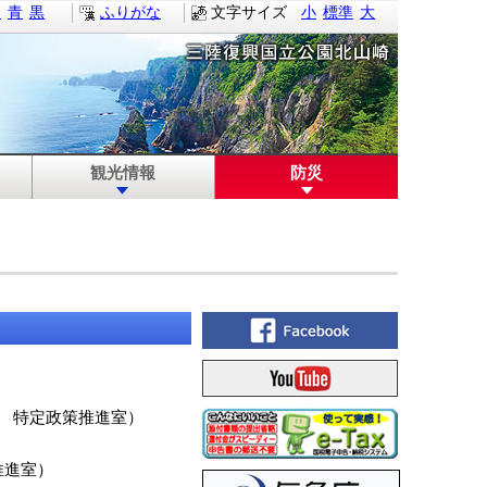
白
青
黒
ふりがな
文字サイズ
小
標準
大
観光情報
防災
特定政策推進室
）
推進室
）