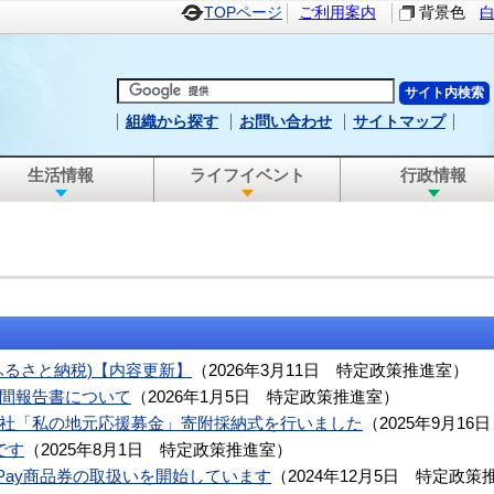
TOPページ
ご利用案内
背景色
組織から探す
お問い合わせ
サイトマップ
生活情報
ライフイベント
行政情報
ふるさと納税)【内容更新】
（
2026年3月11日
特定政策推進室
）
間報告書について
（
2026年1月5日
特定政策推進室
）
社「私の地元応援募金」寄附採納式を行いました
（
2025年9月16日
です
（
2025年8月1日
特定政策推進室
）
Pay商品券の取扱いを開始しています
（
2024年12月5日
特定政策