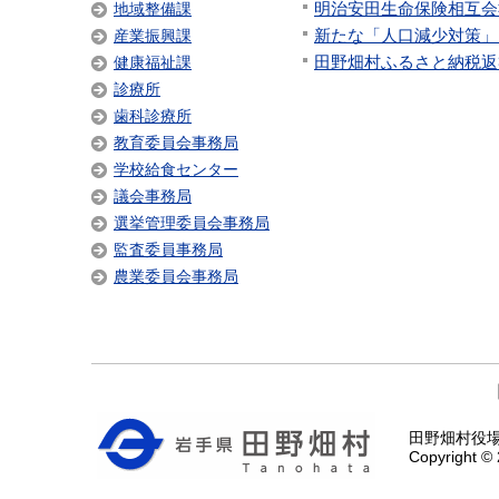
明治安田生命保険相互会
地域整備課
新たな「人口減少対策」
産業振興課
田野畑村ふるさと納税返礼
健康福祉課
診療所
歯科診療所
教育委員会事務局
学校給食センター
議会事務局
選挙管理委員会事務局
監査委員事務局
農業委員会事務局
田野畑村役場 〒
Copyright © 