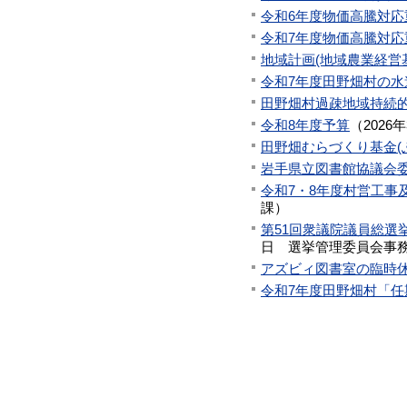
令和6年度物価高騰対
令和7年度物価高騰対
地域計画(地域農業経営
令和7年度田野畑村の水道
田野畑村過疎地域持続的
令和8年度予算
（
2026
田野畑むらづくり基金(
岩手県立図書館協議会
令和7・8年度村営工
課
）
第51回衆議院議員総選
日
選挙管理委員会事
アズビィ図書室の臨時
令和7年度田野畑村「任期