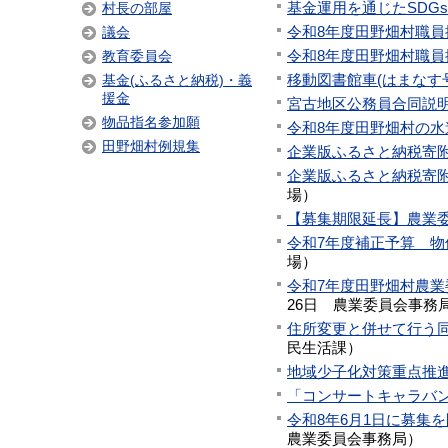
基金運用を通じたSDGsへ
村長の部屋
令和8年度田野畑村職員採
議会
令和8年度田野畑村職員採
教育委員会
移動図書館車(はまなす
基金(ふるさと納税)・義
援金
宮古地区公務員合同説
物品指名参加願
令和8年度田野畑村の水道
田野畑村例規集
企業版ふるさと納税寄
企業版ふるさと納税寄
場
）
【募集期限延長】農業
令和7年度補正予算 
場
）
令和7年度田野畑村農業
26日
農業委員会事務
住所変更と併せて行う
民生活課
）
地域少子化対策重点推
「コンサートキャラバン
令和8年6月1日に募集
農業委員会事務局
）