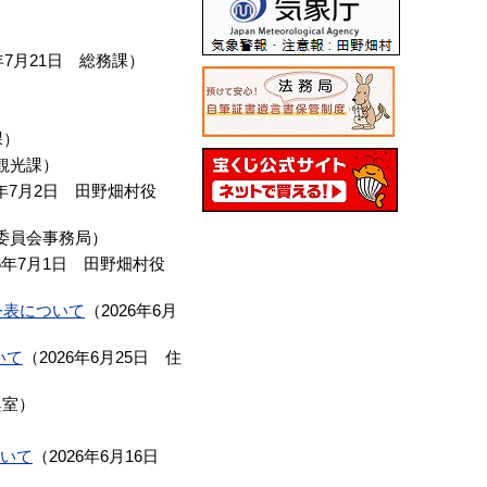
年7月21日
総務課
）
課
）
観光課
）
6年7月2日
田野畑村役
委員会事務局
）
6年7月1日
田野畑村役
公表について
（
2026年6月
いて
（
2026年6月25日
住
興室
）
ついて
（
2026年6月16日