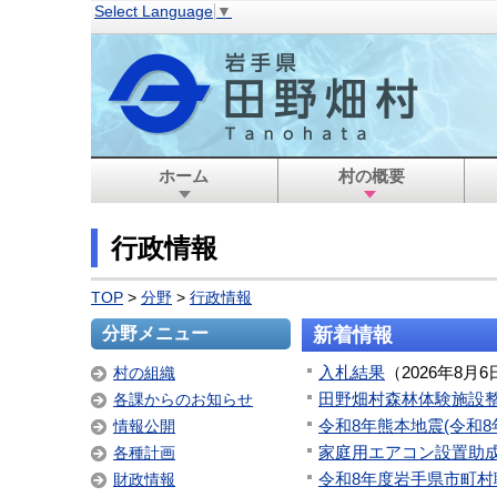
Select Language
▼
ホーム
村の概要
行政情報
TOP
>
分野
>
行政情報
分野メニュー
新着情報
入札結果
（
2026年8月6
村の組織
田野畑村森林体験施設
各課からのお知らせ
令和8年熊本地震(令和
情報公開
家庭用エアコン設置助
各種計画
令和8年度岩手県市町村
財政情報