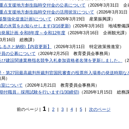
応重点支援地方創生臨時交付金の公表について
（
2026年3月31日
企
応重点支援地方創生臨時交付金の活用状況について
（
2026年3月31日
基盤強化促進計画)について
（
2026年3月19日
産業振興課
）
の水質をお知らせします(3/16更新)
（
2026年3月16日
地域整備
発展計画 令和8年度～令和12年度
（
2026年3月16日
企画観光課
）
年3月16日
総務課
）
ふるさと納税)【内容更新】
（
2026年3月11日
特定政策推進室
）
委員の公募について
（
2026年2月25日
教育委員会事務局
）
事及び建設関連業務指名競争入札参加資格者名簿を更新しました。
（
挙・第27回最高裁判所裁判官国民審査の投票所入場券の発送時期な
務局
）
休室について
（
2026年1月21日
教育委員会事務局
）
付職員」採用試験を行います(1/30締切)
（
2026年1月15日
総務
1
前のページ
|
|
2
|
3
|
4
|
5
|
次のページ