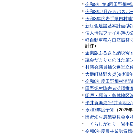
令和8年 第3回田野畑
令和8年7月からパスポ
令和8年度岩手県四村
新庁舎建設基本計画(案
個人情報ファイル簿の
軽自動車税を口座振替
計課
）
企業版ふるさと納税寄
議会だよりたのはた第1
村議会議員補欠選挙立
大槌町林野火災(令和8
令和8年度田野畑村消
田野畑村障害者活躍推
明戸・羅賀・島越地区
平井賀漁港(平井賀地区
令和7年度予算
（
2026
田野畑村農業委員会令
「くらしがたり」岩手
令和8年度農林業労賃標