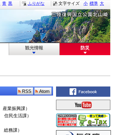
白
青
黒
ふりがな
文字サイズ
小
標準
大
観光情報
防災
RSS
Atom
産業振興課
）
住民生活課
）
総務課
）