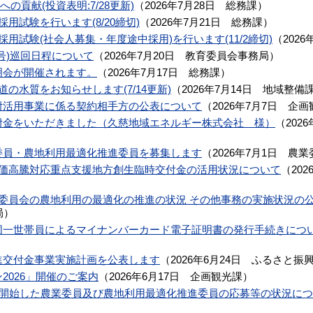
の貢献(投資表明:7/28更新)
（
2026年7月28日
総務課
）
用試験を行います(8/20締切)
（
2026年7月21日
総務課
）
用試験(社会人募集・年度途中採用)を行います(11/2締切)
（
2026
号)巡回日程について
（
2026年7月20日
教育委員会事務局
）
明会が開催されます。
（
2026年7月17日
総務課
）
の水質をお知らせします(7/14更新)
（
2026年7月14日
地域整備
附活用事業に係る契約相手方の公表について
（
2026年7月7日
企画
附金をいただきました（久慈地域エネルギー株式会社 様）
（
202
委員・農地利用最適化推進委員を募集します
（
2026年7月1日
農業
物価高騰対応重点支援地方創生臨時交付金の活用状況について
（
202
委員会の農地利用の最適化の推進の状況 その他事務の実施状況の
局
）
同一世帯員によるマイナンバーカード電子証明書の発行手続きにつ
進交付金事業実施計画を公表します
（
2026年6月24日
ふるさと振
2026」開催のご案内
（
2026年6月17日
企画観光課
）
を開始した農業委員及び農地利用最適化推進委員の応募等の状況に