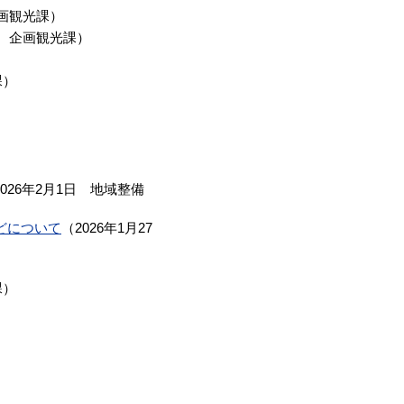
画観光課
）
企画観光課
）
課
）
2026年2月1日
地域整備
どについて
（
2026年1月27
課
）