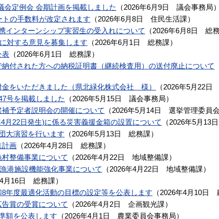
村議会定例会 会期計画を掲載しました
（
2026年6月9日
議会事務局
ートの手数料が改定されます
（
2026年6月8日
住民生活課
）
連携インターンシップ実習生の受入れについて
（
2026年6月8日
総
)に対する意見を募集します
（
2026年6月1日
総務課
）
公表
（
2026年6月1日
総務課
）
で納付された方への納税証明書（継続検査用）の送付廃止について
附金をいただきました（県北緑化株式会社 様）
（
2026年5月22日
47号を掲載しました
（
2026年5月15日
議会事務局
）
候補予定者説明会の開催について
（
2026年5月14日
選挙管理委員
年4月22日発生)に係る災害義援金箱の設置について
（
2026年5月13日
防団大演習を行います
（
2026年5月13日
総務課
）
進計画
（
2026年4月28日
総務課
）
漁村整備事業について
（
2026年4月22日
地域整備課
）
)漁港施設機能強化事業について
（
2026年4月22日
地域整備課
）
年4月16日
総務課
）
和8年度最適化活動の目標の設定等を公表します
（
2026年4月10日
広告賞の受賞について
（
2026年4月2日
企画観光課
）
準額を公表します
（
2026年4月1日
農業委員会事務局
）