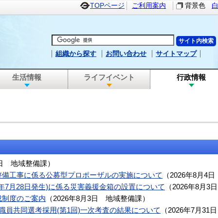
TOPページ
ご利用案内
背景色
組織から探す
お問い合わせ
サイトマップ
生活情報
ライフイベント
行政情報
日
地域整備課
）
整備工事に係る公募型プロポーザルの実施について
（
2026年8月4日
8年7月28日発生)に係る災害義援金箱の設置について
（
2026年8月3日
成制度のご案内
（
2026年8月3日
地域整備課
）
職員共同選考採用(第1回)一次考査の結果について
（
2026年7月31日