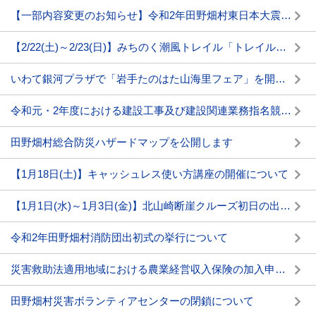
【一部内容変更のお知らせ】令和2年田野畑村東日本大震災追悼式の開催について
【2/22(土)～2/23(日)】みちのく潮風トレイル「トレイルミーティング」開催のお知らせ
いわて銀河プラザで「岩手たのはた山海里フェア」を開催します
令和元・2年度における建設工事及び建設関連業務指名競争入札参加資格審査申請（中間年申請）の受付について
田野畑村総合防災ハザードマップを公開します
【1月18日(土)】キャッシュレス使い方講座の開催について
【1月1日(水)～1月3日(金)】北山崎断崖クルーズ初日の出号の運航について
令和2年田野畑村消防団出初式の挙行について
災害救助法適用地域における農業経営収入保険の加入申請受付会の開催について
田野畑村災害ボランティアセンターの閉鎖について