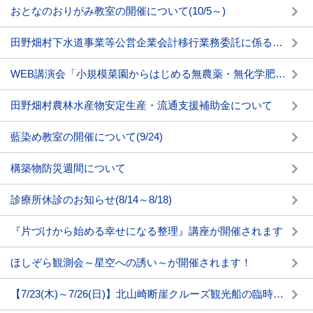
おとなのおりがみ教室の開催について(10/5～)
田野畑村下水道事業等公営企業会計移行業務委託に係るプロポーザル手続きの開始について
WEB講演会「小規模菜園からはじめる無農薬・無化学肥料での安心・安全野菜」の開催について(9/12)
田野畑村農林水産物安定生産・流通支援補助金について
藍染め教室の開催について(9/24)
構築物防災週間について
診療所休診のお知らせ(8/14～8/18)
『片づけから始める幸せになる整理』講座が開催されます
ほしぞら観測会～星空への誘い～が開催されます！
【7/23(木)～7/26(日)】北山崎断崖クルーズ観光船の臨時便が運航されます！