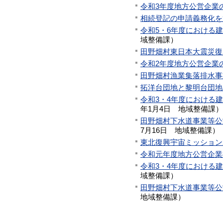
令和3年度地方公営企業
相続登記の申請義務化を
令和5・6年度における
域整備課
）
田野畑村東日本大震災復
令和2年度地方公営企業
田野畑村漁業集落排水事
拓洋台団地と黎明台団地
令和3・4年度における
年1月4日
地域整備課
）
田野畑村下水道事業等公
7月16日
地域整備課
）
東北復興宇宙ミッション
令和元年度地方公営企業
令和3・4年度における
域整備課
）
田野畑村下水道事業等公
地域整備課
）