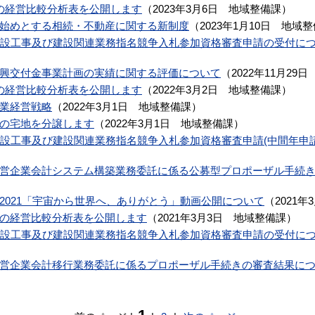
の経営比較分析表を公開します
（
2023年3月6日
地域整備課
）
始めとする相続・不動産に関する新制度
（
2023年1月10日
地域整
建設工事及び建設関連業務指名競争入札参加資格審査申請の受付に
興交付金事業計画の実績に関する評価について
（
2022年11月29日
の経営比較分析表を公開します
（
2022年3月2日
地域整備課
）
業経営戦略
（
2022年3月1日
地域整備課
）
の宅地を分譲します
（
2022年3月1日
地域整備課
）
建設工事及び建設関連業務指名競争入札参加資格審査申請(中間年申
営企業会計システム構築業務委託に係る公募型プロポーザル手続
2021「宇宙から世界へ、ありがとう」動画公開について
（
2021年
の経営比較分析表を公開します
（
2021年3月3日
地域整備課
）
建設工事及び建設関連業務指名競争入札参加資格審査申請の受付に
営企業会計移行業務委託に係るプロポーザル手続きの審査結果に