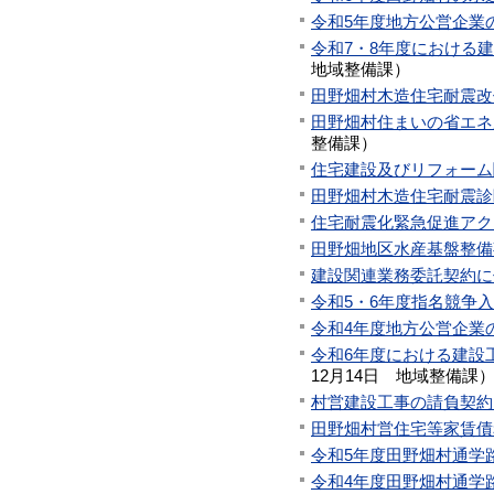
令和5年度地方公営企業
令和7・8年度における
地域整備課
）
田野畑村木造住宅耐震改修
田野畑村住まいの省エネル
整備課
）
住宅建設及びリフォーム関
田野畑村木造住宅耐震診
住宅耐震化緊急促進アク
田野畑地区水産基盤整備
建設関連業務委託契約に
令和5・6年度指名競争
令和4年度地方公営企業
令和6年度における建設
12月14日
地域整備課
村営建設工事の請負契約
田野畑村営住宅等家賃債
令和5年度田野畑村通学
令和4年度田野畑村通学