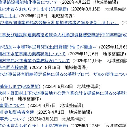
)漁港施設機能強化事業について
（
2026年4月22日
地域整備課
）
の水質をお知らせします(3/16更新)
（
2026年3月16日
地域整備課
集します
（
2026年2月6日
地域整備課
）
及び建設関連業務指名競争入札参加資格者名簿を更新しました。
（
2
工事及び建設関連業務指名競争入札参加資格審査申請(中間年申請)
が追加～令和7年12月6日(土)田野畑思惟ICが開通～
（
2025年11月6
畑村下水道事業の業務状況について
（
2025年11月6日
地域整備課
畑村簡易水道事業の業務状況について
（
2025年11月6日
地域整備
路合同点検結果
（
2025年8月18日
地域整備課
）
水道事業経営戦略策定業務に係る公募型プロポーザルの実施につ
集します(6/23更新)
（
2025年6月23日
地域整備課
）
代村・野田村上下水道事業地方公営企業会計支援業務に係る公募型
4月15日
地域整備課
）
事業について
（
2025年4月7日
地域整備課
）
入札参加資格者名簿
（
2025年4月1日
地域整備課
）
事業について
（
2025年3月31日
地域整備課
）
の水質をお知らせします(3/25更新)
（
2025年3月25日
地域整備課