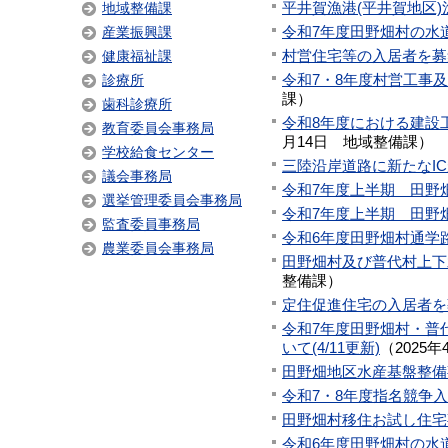
平井賀漁港(平井賀地区
地域整備課
令和7年度田野畑村の水道
産業振興課
村営住宅等の入居者を募
健康福祉課
令和7・8年度村営工事
診療所
課
）
歯科診療所
令和8年度における建設
教育委員会事務局
月14日
地域整備課
）
学校給食センター
三陸沿岸道路に新たなIC
議会事務局
令和7年度上半期 田野
選挙管理委員会事務局
令和7年度上半期 田野
監査委員事務局
令和6年度田野畑村通学
農業委員会事務局
田野畑村及び普代村上下
整備課
）
定住促進住宅の入居者を募
令和7年度田野畑村・普
いて(4/11更新)
（
2025年
田野畑地区水産基盤整備
令和7・8年度指名競争
田野畑村移住お試し住宅
令和6年度田野畑村の水道