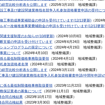
の経営比較分析表を公開します
（
2025年3月10日
地域整備課
）
建設工事及び建設関連業務指名競争入札参加資格審査申請の受付に
工事助成事業補助金の申請を受付けています(12/13更新)
（
2024
ギー改修推進事業費補助金の申請を受け付けています(12/13更新
連支援制度のお知らせ(10/8更新)
（
2024年10月8日
地域整備課
断支援の申請を受け付けています
（
2024年6月24日
地域整備課
）
ションプログラムの策定について
（
2024年4月19日
地域整備課
）
事業について
（
2024年4月10日
地域整備課
）
係る最低制限価格事務取扱要領
（
2024年4月1日
地域整備課
）
入札参加資格者名簿
（
2024年4月1日
地域整備課
）
の経営比較分析表を公開します
（
2024年3月11日
地域整備課
）
工事及び建設関連業務指名競争入札参加資格審査申請(中間年申請)
）
に係る最低制限価格事務取扱要領
（
2023年11月22日
地域整備課
務保証業者の募集について
（
2023年11月1日
地域整備課
）
路合同点検結果
（
2023年10月17日
地域整備課
）
路合同点検結果
（
2023年3月30日
地域整備課
）