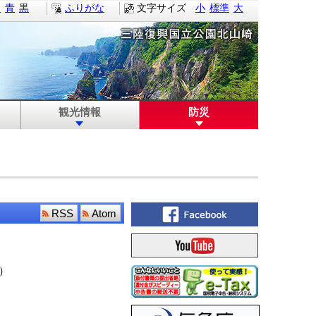
白
青
黒
ふりがな
文字サイズ
小
標準
大
観光情報
防災
RSS
Atom
）