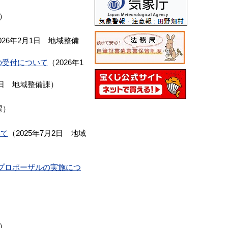
）
026年2月1日
地域整備
の受付について
（
2026年1
日
地域整備課
）
）
課
）
いて
（
2025年7月2日
地域
プロポーザルの実施につ
）