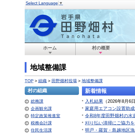
Select Language
▼
ホーム
村の概要
地域整備課
TOP
>
組織
>
田野畑村役場
>
地域整備課
村の組織
新着情報
入札結果
（
2026年8月6
総務課
家庭用エアコン設置助成
企画観光課
令和8年度田野畑村の水道
特定政策推進室
刈り払い清掃にご協力を
税務会計課
明戸・羅賀・島越地区漁
住民生活課