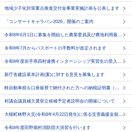
地域少子化対策重点推進交付金事業実施計画を公表します
「コンサートキャラバン2026」開催のご案内
令和8年6月1日に募集を開始した農業委員及び農地利用最適化推進委員の応募等の状況について
令和8年7月からパスポートの手数料が改定されます
令和8年度岩手県四村連携インターンシップ実習生の受入れについて
新庁舎建設基本計画(案)に対する意見を募集します
軽自動車税を口座振替で納付された方への納税証明書（継続検査用）の送付廃止について
村議会議員補欠選挙立候補予定者説明会の開催について
大槌町林野火災(令和8年4月22日発生)に係る災害義援金箱の設置について
令和8年度田野畑村消防団大演習を行います