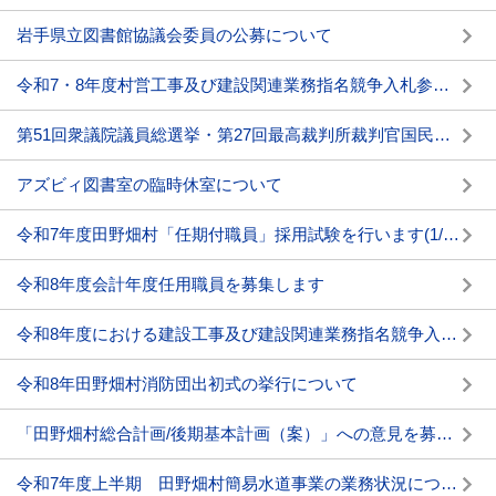
岩手県立図書館協議会委員の公募について
令和7・8年度村営工事及び建設関連業務指名競争入札参加資格者名簿を更新しました。
第51回衆議院議員総選挙・第27回最高裁判所裁判官国民審査の投票所入場券の発送時期などについて
アズビィ図書室の臨時休室について
令和7年度田野畑村「任期付職員」採用試験を行います(1/30締切)
令和8年度会計年度任用職員を募集します
令和8年度における建設工事及び建設関連業務指名競争入札参加資格審査申請(中間年申請)の受付について
令和8年田野畑村消防団出初式の挙行について
「田野畑村総合計画/後期基本計画（案）」への意見を募集します
令和7年度上半期 田野畑村簡易水道事業の業務状況について