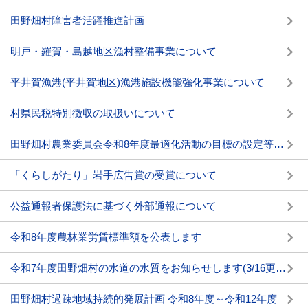
田野畑村障害者活躍推進計画
明戸・羅賀・島越地区漁村整備事業について
平井賀漁港(平井賀地区)漁港施設機能強化事業について
村県民税特別徴収の取扱いについて
田野畑村農業委員会令和8年度最適化活動の目標の設定等を公表します
「くらしがたり」岩手広告賞の受賞について
公益通報者保護法に基づく外部通報について
令和8年度農林業労賃標準額を公表します
令和7年度田野畑村の水道の水質をお知らせします(3/16更新)
田野畑村過疎地域持続的発展計画 令和8年度～令和12年度