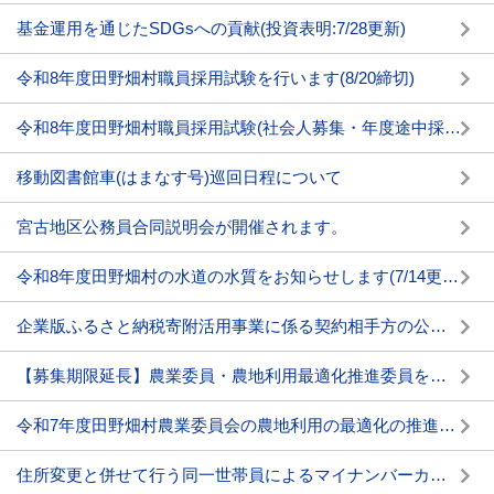
基金運用を通じたSDGsへの貢献(投資表明:7/28更新)
令和8年度田野畑村職員採用試験を行います(8/20締切)
令和8年度田野畑村職員採用試験(社会人募集・年度途中採用)を行います(11/2締切)
移動図書館車(はまなす号)巡回日程について
宮古地区公務員合同説明会が開催されます。
令和8年度田野畑村の水道の水質をお知らせします(7/14更新)
企業版ふるさと納税寄附活用事業に係る契約相手方の公表について
【募集期限延長】農業委員・農地利用最適化推進委員を募集します
令和7年度田野畑村農業委員会の農地利用の最適化の推進の状況 その他事務の実施状況の公表について
住所変更と併せて行う同一世帯員によるマイナンバーカード電子証明書の発行手続きについて