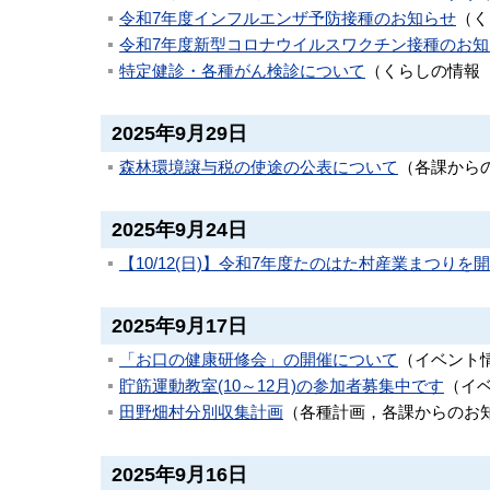
令和7年度インフルエンザ予防接種のお知らせ
（
く
令和7年度新型コロナウイルスワクチン接種のお知
特定健診・各種がん検診について
（
くらしの情報
2025年9月29日
森林環境譲与税の使途の公表について
（
各課から
2025年9月24日
【10/12(日)】令和7年度たのはた村産業まつりを
2025年9月17日
「お口の健康研修会」の開催について
（
イベント
貯筋運動教室(10～12月)の参加者募集中です
（
イ
田野畑村分別収集計画
（
各種計画，各課からのお
2025年9月16日