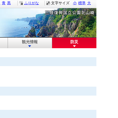
白
青
黒
ふりがな
文字サイズ
小
標準
大
観光情報
防災