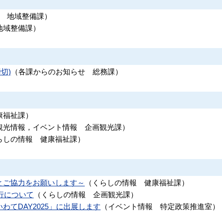
地域整備課
）
地域整備課
）
切)
（
各課からのお知らせ
総務課
）
康福祉課
）
観光情報，イベント情報
企画観光課
）
らしの情報
健康福祉課
）
とご協力をお願いします～
（
くらしの情報
健康福祉課
）
行について
（
くらしの情報
企画観光課
）
てDAY2025」に出展します
（
イベント情報
特定政策推進室
）