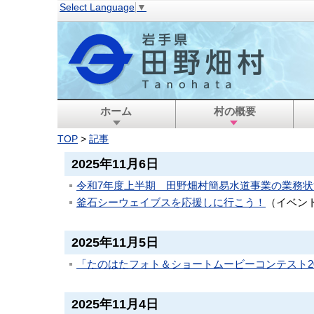
Select Language
▼
ホーム
村の概要
TOP
>
記事
2025年11月6日
令和7年度上半期 田野畑村簡易水道事業の業務
釜石シーウェイブスを応援しに行こう！
（
イベン
2025年11月5日
「たのはたフォト＆ショートムービーコンテスト2
2025年11月4日