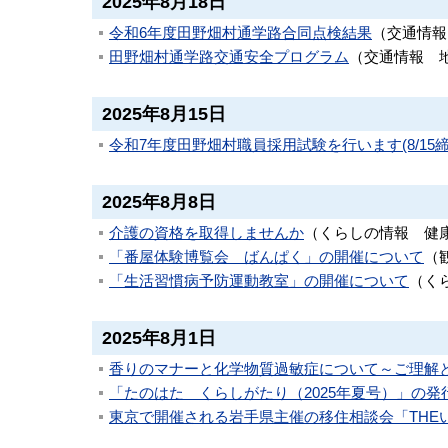
2025年8月18日
令和6年度田野畑村通学路合同点検結果
（
交通情報
田野畑村通学路交通安全プログラム
（
交通情報
2025年8月15日
令和7年度田野畑村職員採用試験を行います(8/15締
2025年8月8日
介護の資格を取得しませんか
（
くらしの情報
健
「番屋体験博覧会 ばんぱく」の開催について
（
「生活習慣病予防運動教室」の開催について
（
く
2025年8月1日
香りのマナーと化学物質過敏症について～ご理解
「たのはた くらしがたり（2025年夏号）」の発
東京で開催される岩手県主催の移住相談会「THEいわ