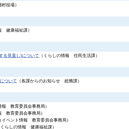
畑村役場
）
報
健康福祉課
）
する見直し)について
（
くらしの情報
住民生活課
）
果について
（
各課からのお知らせ
総務課
）
情報
教育委員会事務局
）
報
教育委員会事務局
）
（
イベント情報
教育委員会事務局
）
（
くらしの情報
健康福祉課
）