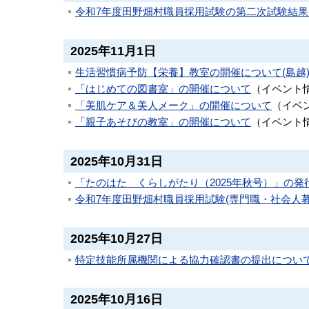
令和7年度田野畑村職員採用試験の第二次試験結
2025年11月1日
生活習慣病予防【栄養】教室の開催について(島越
「はじめての図書室」の開催について
（
イベント
「美肌ケア＆美人メーク」の開催について
（
イベ
「親子あそびの教室」の開催について
（
イベント
2025年10月31日
「たのはた くらしがたり（2025年秋号）」の発
令和7年度田野畑村職員採用試験(専門職・社会人募集)
2025年10月27日
特定技能所属機関による協力確認書の提出につい
2025年10月16日