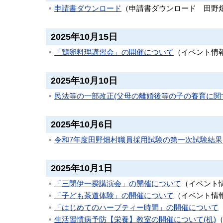
申請書ダウンロード
（
申請書ダウンロード
田野
2025年10月15日
「鶏卵料理講習会」の開催について
（
イベント情
2025年10月10日
民法等の一部改正(父母の離婚後等の子の養育に関
2025年10月6日
令和7年度田野畑村職員採用試験の第一次試験結
2025年10月1日
「三閉伊一揆講演会」の開催について
（
イベント
「子ども茶道体験」の開催について
（
イベント情
「はじめてのハーブティー時間」の開催について
生活習慣病予防【栄養】教室の開催について(机)