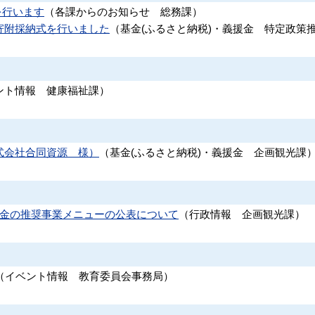
を行います
（
各課からのお知らせ
総務課
）
寄附採納式を行いました
（
基金(ふるさと納税)・義援金
特定政策
ント情報
健康福祉課
）
式会社合同資源 様）
（
基金(ふるさと納税)・義援金
企画観光課
付金の推奨事業メニューの公表について
（
行政情報
企画観光課
）
（
イベント情報
教育委員会事務局
）