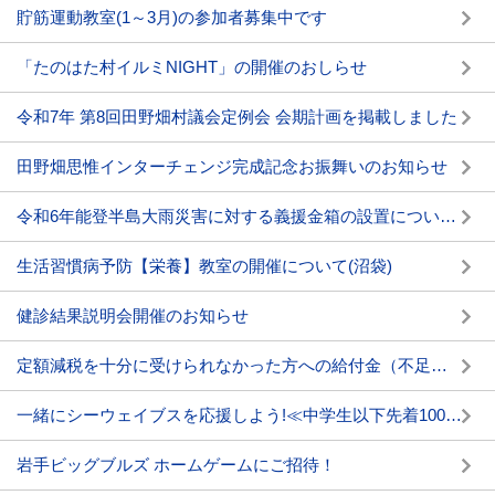
貯筋運動教室(1～3月)の参加者募集中です
「たのはた村イルミNIGHT」の開催のおしらせ
令和7年 第8回田野畑村議会定例会 会期計画を掲載しました
田野畑思惟インターチェンジ完成記念お振舞いのお知らせ
令和6年能登半島大雨災害に対する義援金箱の設置について(延長)
生活習慣病予防【栄養】教室の開催について(沼袋)
健診結果説明会開催のお知らせ
定額減税を十分に受けられなかった方への給付金（不足額給付）
一緒にシーウェイブスを応援しよう!≪中学生以下先着100名ご招待≫
岩手ビッグブルズ ホームゲームにご招待！