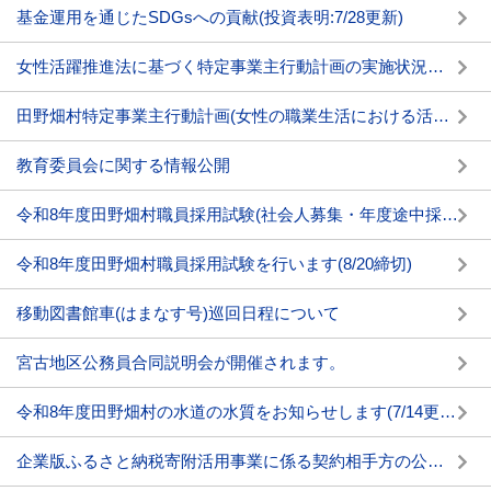
基金運用を通じたSDGsへの貢献(投資表明:7/28更新)
女性活躍推進法に基づく特定事業主行動計画の実施状況及び女性の職業選択に資する情報の公表について
田野畑村特定事業主行動計画(女性の職業生活における活躍の推進に関する法律)
教育委員会に関する情報公開
令和8年度田野畑村職員採用試験(社会人募集・年度途中採用)を行います(11/2締切)
令和8年度田野畑村職員採用試験を行います(8/20締切)
移動図書館車(はまなす号)巡回日程について
宮古地区公務員合同説明会が開催されます。
令和8年度田野畑村の水道の水質をお知らせします(7/14更新)
企業版ふるさと納税寄附活用事業に係る契約相手方の公表について