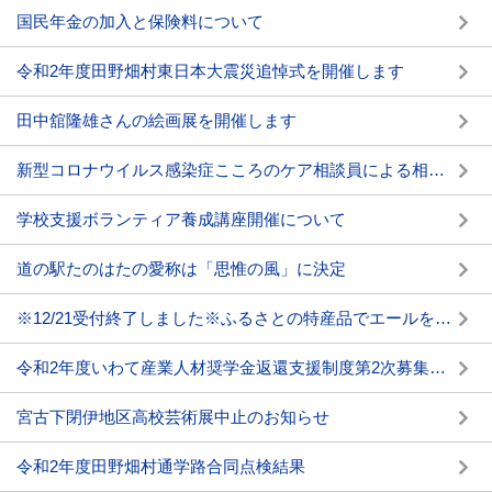
国民年金の加入と保険料について
令和2年度田野畑村東日本大震災追悼式を開催します
田中舘隆雄さんの絵画展を開催します
新型コロナウイルス感染症こころのケア相談員による相談について
学校支援ボランティア養成講座開催について
道の駅たのはたの愛称は「思惟の風」に決定
※12/21受付終了しました※ふるさとの特産品でエールを送りませんか
令和2年度いわて産業人材奨学金返還支援制度第2次募集について(1/25締切)
宮古下閉伊地区高校芸術展中止のお知らせ
令和2年度田野畑村通学路合同点検結果