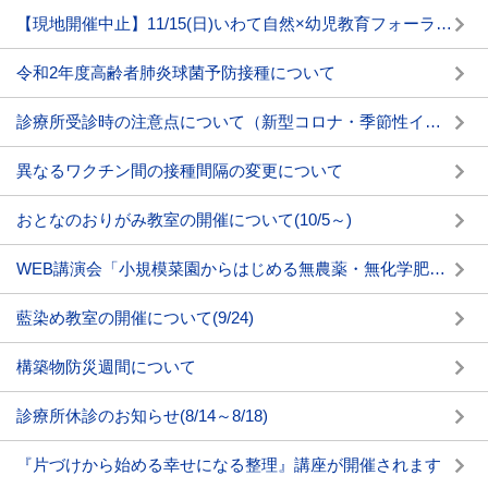
【現地開催中止】11/15(日)いわて自然×幼児教育フォーラムin田野畑村を開催します
令和2年度高齢者肺炎球菌予防接種について
診療所受診時の注意点について（新型コロナ・季節性インフルエンザ対策）
異なるワクチン間の接種間隔の変更について
おとなのおりがみ教室の開催について(10/5～)
WEB講演会「小規模菜園からはじめる無農薬・無化学肥料での安心・安全野菜」の開催について(9/12)
藍染め教室の開催について(9/24)
構築物防災週間について
診療所休診のお知らせ(8/14～8/18)
『片づけから始める幸せになる整理』講座が開催されます