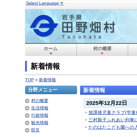
Select Language
▼
ホーム
村の概要
新着情報
TOP
>
新着情報
分野メニュー
新着情報
村の概要
2025年12月22日
生活情報
放課後児童クラブ(学童
行政情報
三村親子ふれあい列車
観光情報
たのはたこども園への
防災