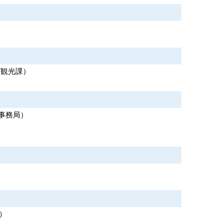
画観光課
）
事務局
）
）