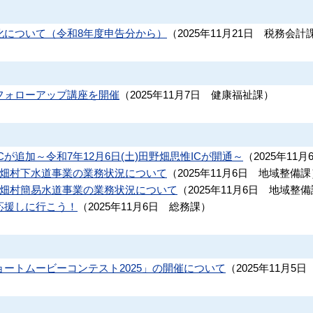
化について（令和8年度申告分から）
（
2025年11月21日
税務会計
フォローアップ講座を開催
（
2025年11月7日
健康福祉課
）
が追加～令和7年12月6日(土)田野畑思惟ICが開通～
（
2025年11月
野畑村下水道事業の業務状況について
（
2025年11月6日
地域整備課
野畑村簡易水道事業の業務状況について
（
2025年11月6日
地域整備
応援しに行こう！
（
2025年11月6日
総務課
）
ートムービーコンテスト2025」の開催について
（
2025年11月5日