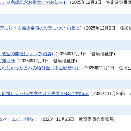
ェンジ完成記念お振舞いのお知らせ
（
2025年12月3日
特定政策推
害に対する義援金箱の設置について(延長)
（
2025年12月2日
住民
教室の開催について(沼袋)
（
2025年12月1日
健康福祉課
）
お知らせ
（
2025年12月1日
健康福祉課
）
られなかった方への給付金（不足額給付）
（
2025年12月1日
住民
応援しよう!≪中学生以下先着100名ご招待≫
（
2025年11月26日
ムゲームにご招待！
（
2025年11月25日
教育委員会事務局
）