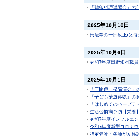
「鶏卵料理講習会」の
2025年10月10日
民法等の一部改正(父母
2025年10月6日
令和7年度田野畑村職
2025年10月1日
「三閉伊一揆講演会」
「子ども茶道体験」の
「はじめてのハーブテ
生活習慣病予防【栄養】
令和7年度インフルエ
令和7年度新型コロナ
特定健診・各種がん検