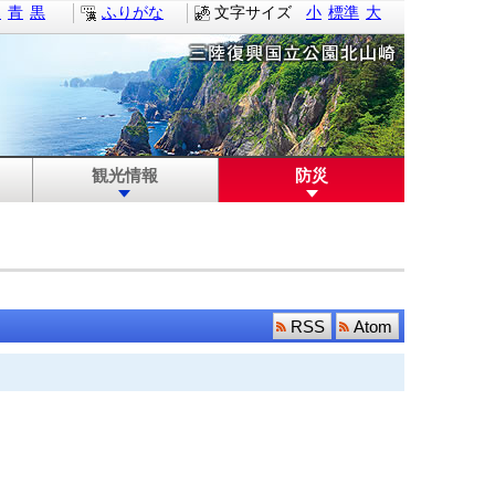
白
青
黒
ふりがな
文字サイズ
小
標準
大
観光情報
防災
RSS
Atom