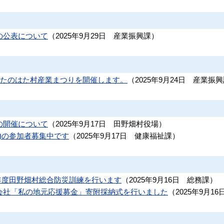
の公表について
（
2025年9月29日
産業振興課
）
7年度たのはた村産業まつりを開催します。
（
2025年9月24日
産業振興
の開催について
（
2025年9月17日
田野畑村役場
）
月)の参加者募集中です
（
2025年9月17日
健康福祉課
）
和7年度田野畑村総合防災訓練を行います
（
2025年9月16日
総務課
）
会社「私の地元応援募金」寄附採納式を行いました
（
2025年9月16