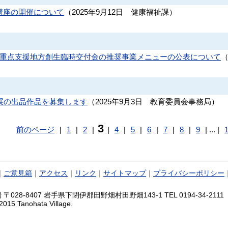
講座の開催について
（
2025年9月12日
健康福祉課
）
応重点支援地方創生臨時交付金の推奨事業メニューの公表について
展の出品作品を募集します
（
2025年9月3日
教育委員会事務局
）
3
前のページ
|
1
|
2
|
|
4
|
5
|
6
|
7
|
8
|
9
|
...
|
｜
ご意見箱
｜
アクセス
｜
リンク
｜
サイトマップ
｜
プライバシーポリシー
028-8407 岩手県下閉伊郡田野畑村田野畑143-1 TEL 0194-34-2111 FA
2015 Tanohata Village.