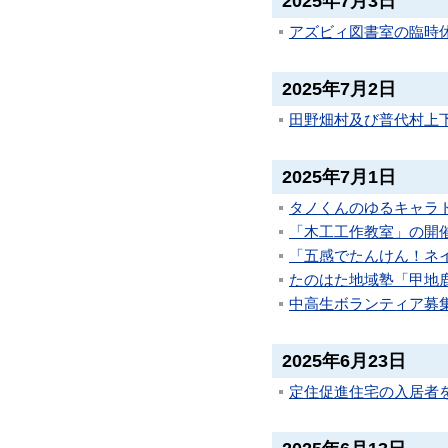
2025年7月3日
アズビィ図書室の臨時
2025年7月2日
田野畑村及び普代村上
2025年7月1日
タノくんのゆるキャラ
「木工工作教室」の開
「五感でたんけん！ネ
たのはた地域塾「甲地
中高生ボランティア募
2025年6月23日
定住促進住宅の入居者を募