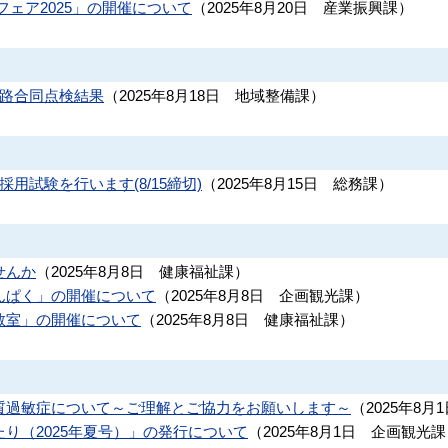
フェア2025」の開催について
（
2025年8月20日
産業振興課
）
学路合同点検結果
（
2025年8月18日
地域整備課
）
用試験を行います(8/15締切)
（
2025年8月15日
総務課
）
せんか
（
2025年8月8日
健康福祉課
）
んぱく」の開催について
（
2025年8月8日
企画観光課
）
教室」の開催について
（
2025年8月8日
健康福祉課
）
質過敏症について～ご理解とご協力をお願いします～
（
2025年8月
り（2025年夏号）」の発行について
（
2025年8月1日
企画観光課