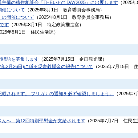
主催の移住相談会「THEいわてDAY2025」に出展します
（
2025
開催について
（
2025年8月1日
教育委員会事務局
）
」の開催について
（
2025年8月1日
教育委員会事務局
）
間です
（
2025年8月1日
特定政策推進室
）
2025年8月1日
住民生活課
）
間標語を募集します
（
2025年7月15日
企画観光課
）
7年2月26日)に係る災害義援金の報告について
（
2025年7月15日
記載されます。 フリガナの通知を必ず確認しましょう。
（
2025年7
さんへ 第12回特別弔慰金が支給されます
（
2025年7月7日
住民生