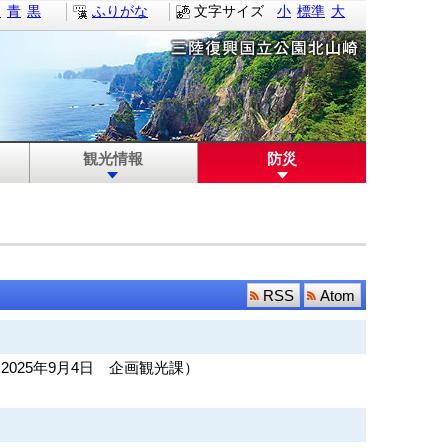
白
青
黒
ふりがな
文字サイズ
小
標準
大
観光情報
防災
RSS
Atom
（
2025年9月4日
企画観光課
）