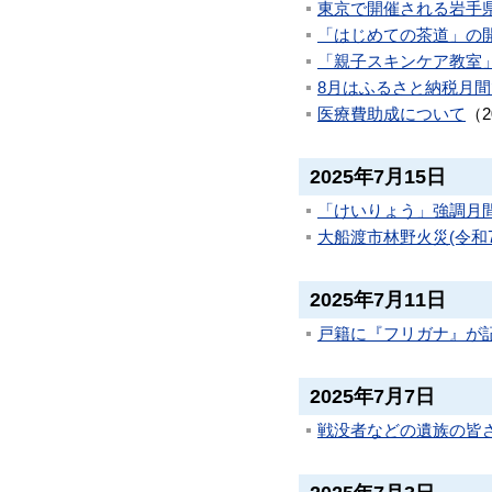
東京で開催される岩手県
「はじめての茶道」の
「親子スキンケア教室
8月はふるさと納税月
医療費助成について
（
2025年7月15日
「けいりょう」強調月
大船渡市林野火災(令和
2025年7月11日
戸籍に『フリガナ』が
2025年7月7日
戦没者などの遺族の皆