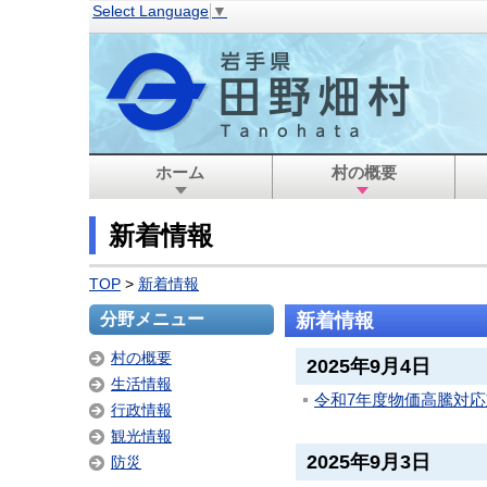
Select Language
▼
ホーム
村の概要
新着情報
TOP
>
新着情報
分野メニュー
新着情報
村の概要
2025年9月4日
生活情報
令和7年度物価高騰対
行政情報
観光情報
2025年9月3日
防災