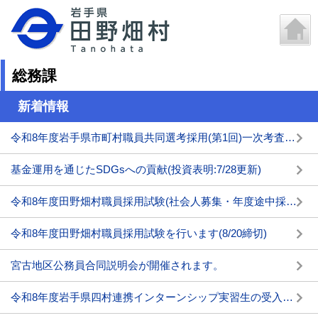
総務課
新着情報
令和8年度岩手県市町村職員共同選考採用(第1回)一次考査の結果について
基金運用を通じたSDGsへの貢献(投資表明:7/28更新)
令和8年度田野畑村職員採用試験(社会人募集・年度途中採用)を行います(11/2締切)
令和8年度田野畑村職員採用試験を行います(8/20締切)
宮古地区公務員合同説明会が開催されます。
令和8年度岩手県四村連携インターンシップ実習生の受入れについて