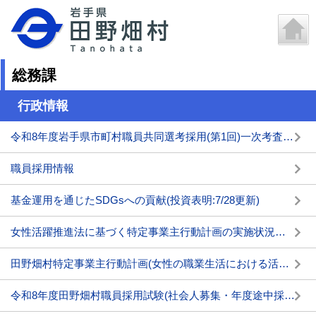
総務課
行政情報
令和8年度岩手県市町村職員共同選考採用(第1回)一次考査の結果について
職員採用情報
基金運用を通じたSDGsへの貢献(投資表明:7/28更新)
女性活躍推進法に基づく特定事業主行動計画の実施状況及び女性の職業選択に資する情報の公表について
田野畑村特定事業主行動計画(女性の職業生活における活躍の推進に関する法律)
令和8年度田野畑村職員採用試験(社会人募集・年度途中採用)を行います(11/2締切)